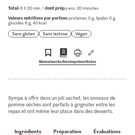
Total:
dont prép.:
6 h 20 min. •
env. 20 minutes
Valeurs nutritives par portion:
protéines 0 g, lipides 0 g,
glucides 8 g, 40 kcal
Sans gluten
Sans lactose
Végan
Memoriser
Au livre
Imprimer
Notes
Sympa à offrir dans un joli sachet, les anneaux de
pomme séchés sont parfaits à grignoter entre les
repas et ont même leur place dans des desserts.
Ingrédients
Préparation
Évaluations