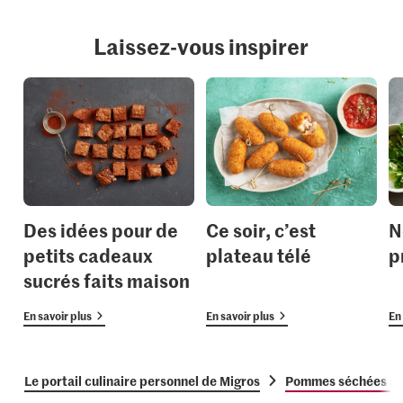
Laissez-vous inspirer
Des idées pour de
Ce soir, c’est
N
petits cadeaux
plateau télé
p
sucrés faits maison
En savoir plus
En savoir plus
En 
Le portail culinaire personnel de Migros
Pommes séchées au