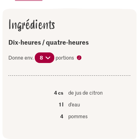
Ingrédients
Dix-heures / quatre-heures
Donne env.
8
portions
4 cs
de jus de citron
1 l
d’eau
4
pommes