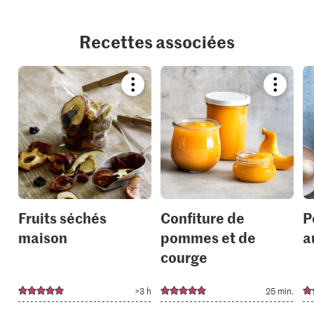
Recettes associées
Bookmark
Bookmar
recipe
recipe
or
or
add
add
it
it
to
to
your
your
collections.
collection
Fruits séchés
Confiture de
P
maison
pommes et de
a
courge
>3 h
25 min.