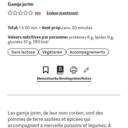
Gamja jorim
(0)
Évaluer maintenant
Total:
dont prép.:
1 h 30 min. •
env. 20 minutes
Valeurs nutritives par personne:
protéines 6 g, lipides 9 g,
glucides 37 g, 260 kcal
Sans lactose
Végétarien
Accompagnements
Memoriser
Au livre
Imprimer
Notes
Les gamja jorim, de leur nom coréen, sont des
pommes de terre sautées et épicées qui
accompagnent à merveille poissons et légumes. À