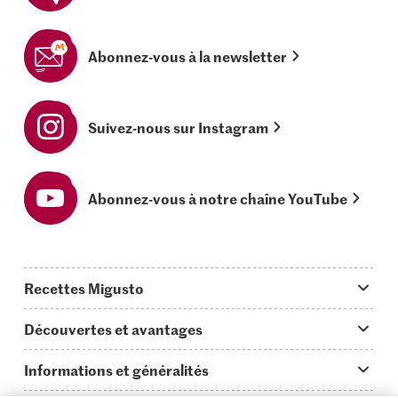
Abonnez-vous à la newsletter
Suivez-nous sur Instagram
Abonnez-vous à notre chaîne YouTube
Recettes Migusto
App Migusto
Découvertes et avantages
Idées de menus
Trucs & astuces
Informations et généralités
Plats principaux
On en parle...