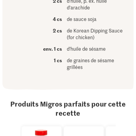
2 cs
d'huile, p. ex. huile
d'arachide
4 cs
de sauce soja
2 cs
de Korean Dipping Sauce
(for chicken)
env. 1 cs
d'huile de sésame
1 cs
de graines de sésame
grillées
Produits Migros parfaits pour cette
recette