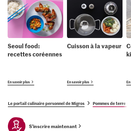
Seoul food:
Cuisson à la vapeur
C
recettes coréennes
k
En savoir plus
En savoir plus
En 
Le portail culinaire personnel de Migros
Pommes de terre au
S’inscrire maintenant