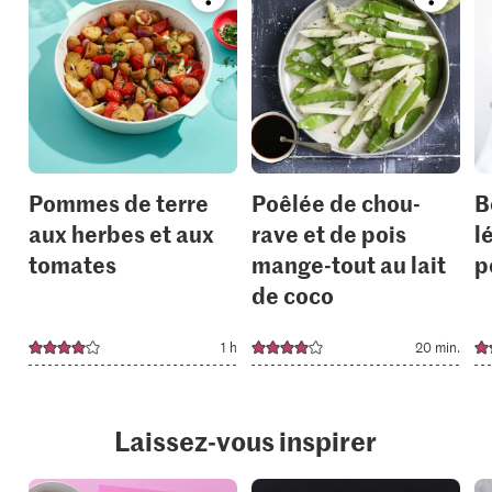
Bookmark
Bookmar
recipe
recipe
or
or
add
add
it
it
to
to
your
your
collections.
collection
Pommes de terre
Poêlée de chou-
B
aux herbes et aux
rave et de pois
l
tomates
mange-tout au lait
p
de coco
1 h
20 min.
Laissez-vous inspirer