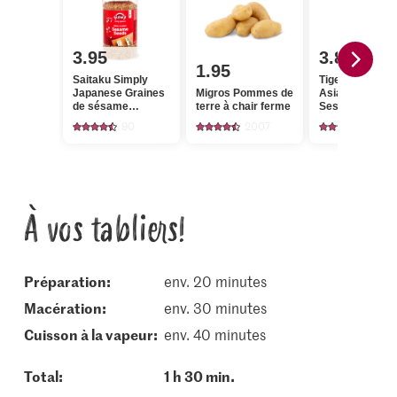
3.95
3.80
1.95
Saitaku Simply
Tiger Kitchen
Japanese Graines
Migros Pommes de
Asian Style
de sésame
terre à chair ferme
Sesame Oil
blanches grillées
90
2007
149
À vos tabliers!
Préparation:
env. 20 minutes
macération:
env. 30 minutes
cuisson à la vapeur:
env. 40 minutes
Total:
1 h 30 min.