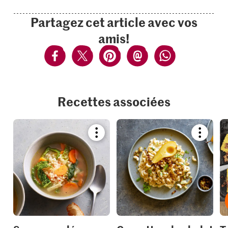
Partagez cet article avec vos
amis!
Recettes associées
Bookmark
Bookmar
recipe
recipe
or
or
add
add
it
it
to
to
your
your
collections.
collection