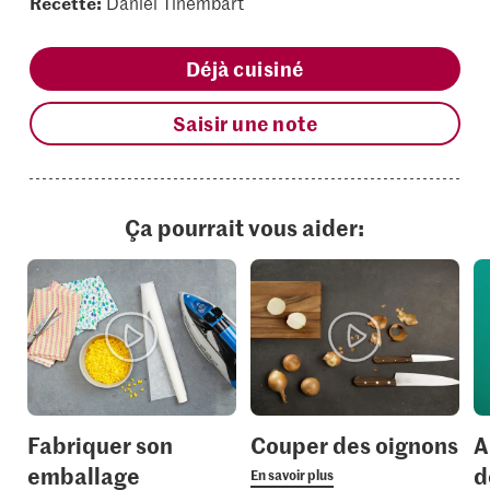
Recette:
Daniel Tinembart
Déjà cuisiné
Saisir une note
Ça pourrait vous aider:
Fabriquer son
Couper des oignons
A
emballage
d
En savoir plus