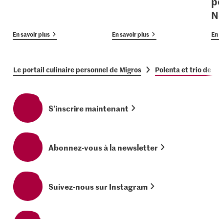
p
N
En savoir plus
En savoir plus
En 
Le portail culinaire personnel de Migros
Polenta et trio de c
S’inscrire maintenant
Abonnez-vous à la newsletter
Suivez-nous sur Instagram