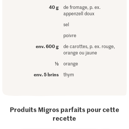
40 g
de fromage, p. ex.
appenzell doux
sel
poivre
env. 600 g
de carottes, p. ex. rouge,
orange ou jaune
½
orange
env. 5 brins
thym
Produits Migros parfaits pour cette
recette