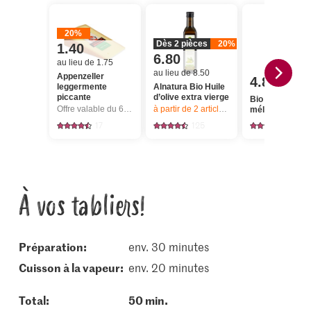
20%
Dès 2 pièces
20%
1.40
6.80
au lieu de 1.75
au lieu de 8.50
Appenzeller
4.80
leggermente
Alnatura Bio Huile
piccante
d’olive extra vierge
Bio Carottes
Offre valable du 6.8 au 12.8.2026, jusqu’à épuisement du stock.
à partir de 2
articles,
Offre valable du 6.8
mélange
17
125
397
À vos tabliers!
Préparation:
env. 30 minutes
cuisson à la vapeur:
env. 20 minutes
Total:
50 min.