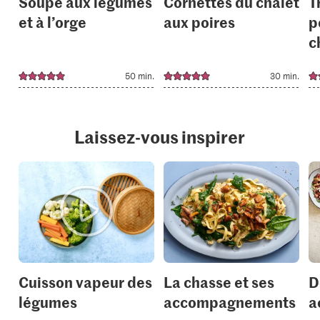
Soupe aux légumes
Cornettes du chalet
T
et à l’orge
aux poires
p
c
50 min.
30 min.
Laissez-vous inspirer
Cuisson vapeur des
La chasse et ses
D
légumes
accompagnements
a