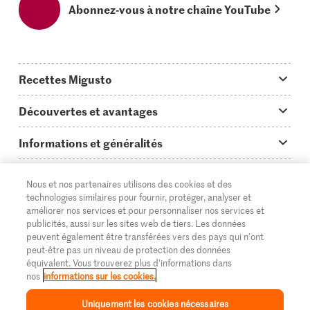
Abonnez-vous à notre chaîne YouTube
Recettes Migusto
App Migusto
Découvertes et avantages
Idées de menus
Trucs & astuces
Informations et généralités
Plats principaux
On en parle...
Questions concernant Migusto
Découvrir
Nous et nos partenaires utilisons des cookies et des
Simple & vite prêt
Tutoriels
Cuisiner avec Migusto
Supermarché
technologies similaires pour fournir, protéger, analyser et
améliorer nos services et pour personnaliser nos services et
Apéritif
FR
Glossaire des ingrédients
DE
IT
Service clientèle & contact
publicités, aussi sur les sites web de tiers. Les données
Migros Online
peuvent également être transférées vers des pays qui n'ont
Préparations au four
Login Migusto
peut-être pas un niveau de protection des données
Publicité
À propos de Migros
équivalent. Vous trouverez plus d'informations dans
Enfants & famille
nos
informations sur les cookies.
Magazine Migusto
Impressum
Magasins
© 2026 La Fédération des coopératives Migros
Uniquement les cookies nécessaires
Toutes les recettes
Concours