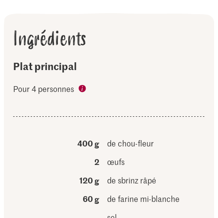
Ingrédients
Plat principal
Pour 4 personnes
400 g
de chou-fleur
2
œufs
120 g
de sbrinz râpé
60 g
de farine mi-blanche
sel