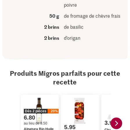
poivre
50 g
de fromage de chèvre frais
2 brins
de basilic
2 brins
d’origan
Produits Migros parfaits pour cette
recette
Dès 2 pièces
20%
6.80
3.95
au lieu de 8.50
5.95
Alnatura Bio Huile