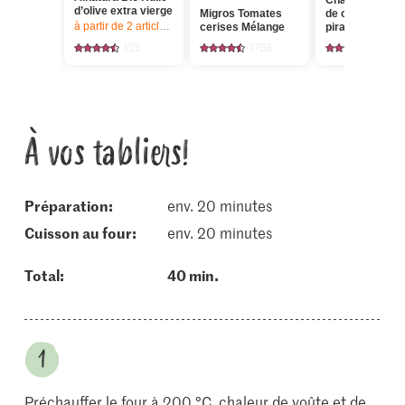
Chavroux Fro
d’olive extra vierge
Migros Tomates
de chèvre doux
à partir de 2
articles,
Offre valable du 6.8 au 12.8.2026, jusqu’à épu
cerises Mélange
piramide
125
1753
266
À vos tabliers!
Préparation:
env. 20 minutes
cuisson au four:
env. 20 minutes
Total:
40 min.
Préchauffer le four à 200 °C, chaleur de voûte et de