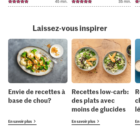
45 min.
35 min.
Laissez-vous inspirer
Envie de recettes à
Recettes low-carb:
R
base de chou?
des plats avec
c
moins de glucides
l
En savoir plus
En savoir plus
En 