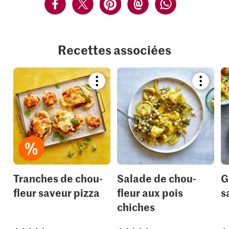
Recettes associées
Bookmark
Bookmar
recipe
recipe
or
or
add
add
it
it
to
to
your
your
collections.
collection
Tranches de chou-
Salade de chou-
G
fleur saveur pizza
fleur aux pois
s
chiches