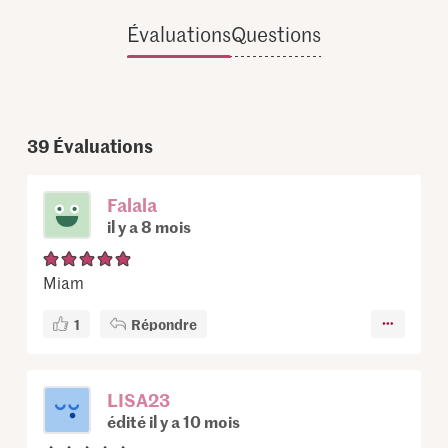
Évaluations
Questions
39
Évaluations
Falala
il y a 8 mois
Miam
1
Répondre
LISA23
édité il y a 10 mois