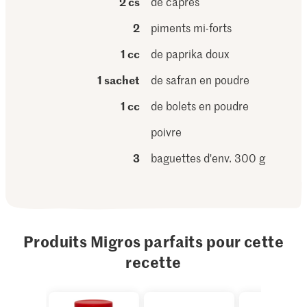
2 cs
de câpres
2
piments mi-forts
1 cc
de paprika doux
1 sachet
de safran en poudre
1 cc
de bolets en poudre
poivre
3
baguettes d'env. 300 g
Produits Migros parfaits pour cette
recette