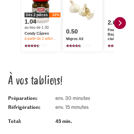
Dès 2 pièces
20%
1.04
2.00
au lieu de 1.30
Four à pierre
0.50
Condy Câpres
Baguette Farin
à partir de 2
articles,
Offre valable du 6.8 au 12.8.2026, jusqu’à épu
Migros Ail
claire
437
2485
778
À vos tabliers!
Préparation:
env. 30 minutes
réfrigération:
env. 15 minutes
Total:
45 min.