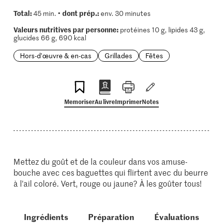
Total:
dont prép.:
45 min. •
env. 30 minutes
Valeurs nutritives par personne:
protéines 10 g, lipides 43 g,
glucides 66 g, 690 kcal
Hors-d'œuvre & en-cas
Grillades
Fêtes
Memoriser
Au livre
Imprimer
Notes
Mettez du goût et de la couleur dans vos amuse-
bouche avec ces baguettes qui flirtent avec du beurre
à l'ail coloré. Vert, rouge ou jaune? À les goûter tous!
Ingrédients
Préparation
Évaluations