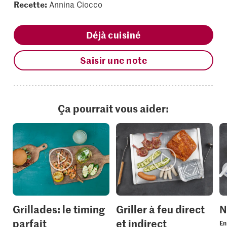
Recette:
Annina Ciocco
Déjà cuisiné
Saisir une note
Ça pourrait vous aider:
Grillades: le timing
Griller à feu direct
N
parfait
et indirect
En