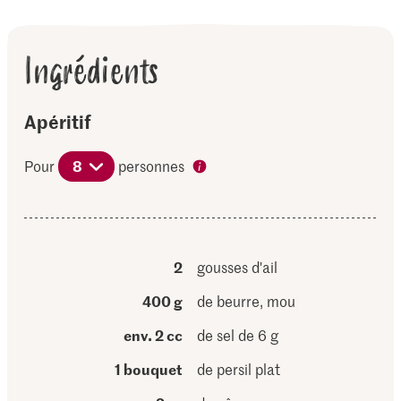
Ingrédients
Apéritif
Pour
8
personnes
2
gousses d'ail
400 g
de beurre, mou
env. 2 cc
de sel de 6 g
1 bouquet
de persil plat