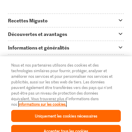
Recettes Migusto
App Migusto
Découvertes et avantages
Idées de menus
Trucs & astuces
Informations et généralités
Plats principaux
On en parle...
Questions concernant Migusto
Découvrir
Nous et nos partenaires utilisons des cookies et des
Simple & vite prêt
Tutoriels
Cuisiner avec Migusto
technologies similaires pour fournir, protéger, analyser et
Supermarché
améliorer nos services et pour personnaliser nos services et
Apéritif
FR
Glossaire des ingrédients
DE
IT
publicités, aussi sur les sites web de tiers. Les données
Service clientèle & contact
Migros Online
peuvent également être transférées vers des pays qui n'ont
Préparations au four
peut-être pas un niveau de protection des données
Login Migusto
Publicité
À propos de Migros
équivalent. Vous trouverez plus d'informations dans
nos
informations sur les cookies.
Enfants & famille
Magazine Migusto
Impressum
Magasins
© 2026 La Fédération des coopératives Migros
Uniquement les cookies nécessaires
Toutes les recettes
Concours
Mentions légales
Cumulus
Accepter tous les cookies
Protection des données