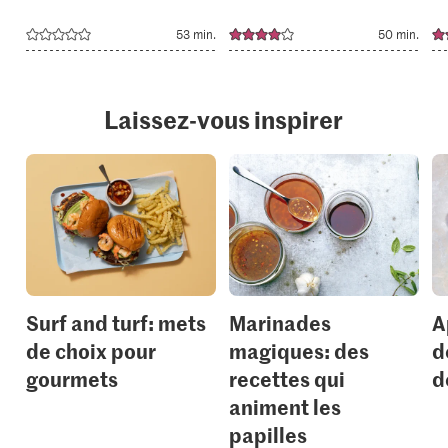
53 min.
50 min.
Laissez-vous inspirer
Surf and turf: mets
Marinades
A
de choix pour
magiques: des
d
gourmets
recettes qui
d
animent les
papilles