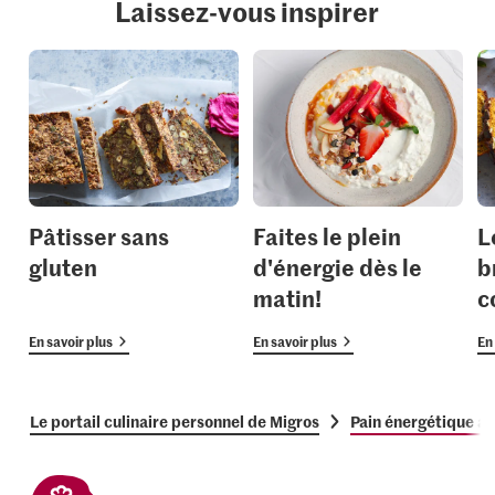
Laissez-vous inspirer
Pâtisser sans
Faites le plein
L
gluten
d'énergie dès le
b
matin!
c
En savoir plus
En savoir plus
En 
Le portail culinaire personnel de Migros
Pain énergétique au