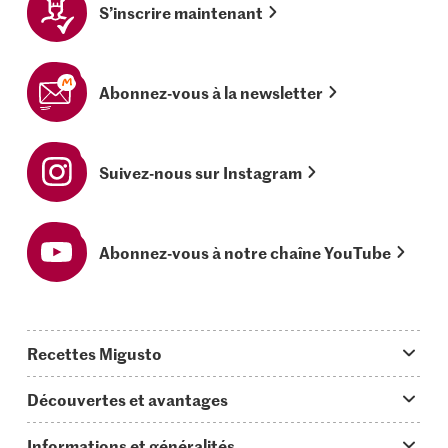
S’inscrire maintenant
Abonnez-vous à la newsletter
Suivez-nous sur Instagram
Abonnez-vous à notre chaîne YouTube
Recettes Migusto
App Migusto
Découvertes et avantages
Idées de menus
Trucs & astuces
Informations et généralités