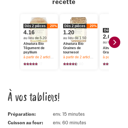
recette
Dès 2 pièces
20%
Dès 2 pièces
20%
Dès 2 pièces
4.16
1.20
2.04
au lieu de 5.20
au lieu de 1.50
au lieu de 2.55
Alnatura Bio
Alnatura Bio
Tégument de
Graines de
Alnatura Bio
psyllium
tournesol
Graines de cou
à partir de 2
articles,
Offre valable du 6.8 au 12.8.2026, jusqu’à épu
à partir de 2
articles,
Offre valable du 6.8
à partir de 2
articl
17
80
110
À vos tabliers!
Préparation:
env. 15 minutes
cuisson au four:
env. 60 minutes