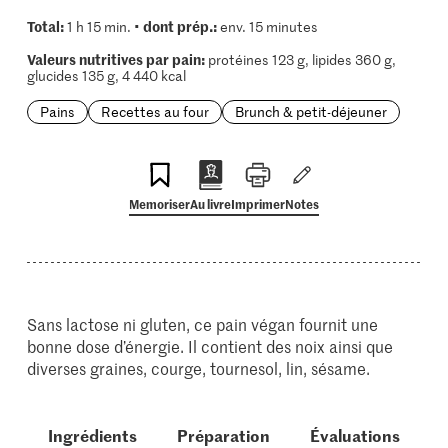
Total:
dont prép.:
1 h 15 min. •
env. 15 minutes
Valeurs nutritives par pain:
protéines 123 g, lipides 360 g,
glucides 135 g, 4 440 kcal
Pains
Recettes au four
Brunch & petit-déjeuner
Memoriser
Au livre
Imprimer
Notes
Sans lactose ni gluten, ce pain végan fournit une
bonne dose d’énergie. Il contient des noix ainsi que
diverses graines, courge, tournesol, lin, sésame.
Ingrédients
Préparation
Évaluations