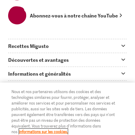
Abonnez-vous à notre chaîne YouTube
Recettes Migusto
App Migusto
Découvertes et avantages
Idées de menus
Trucs & astuces
Informations et généralités
Plats principaux
On en parle...
Questions concernant Migusto
Découvrir
Nous et nos partenaires utilisons des cookies et des
Simple & vite prêt
Tutoriels
Cuisiner avec Migusto
Supermarché
technologies similaires pour fournir, protéger, analyser et
améliorer nos services et pour personnaliser nos services et
Apéritif
FR
Glossaire des ingrédients
DE
IT
Service clientèle & contact
publicités, aussi sur les sites web de tiers. Les données
Migros Online
peuvent également être transférées vers des pays qui n'ont
Préparations au four
Login Migusto
peut-être pas un niveau de protection des données
Publicité
À propos de Migros
équivalent. Vous trouverez plus d'informations dans
Enfants & famille
nos
informations sur les cookies.
Magazine Migusto
Impressum