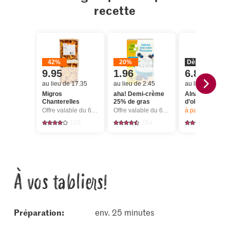
recette
42%
20%
Dès 2 pièces
9.95
1.96
6.80
au lieu de 17.35
au lieu de 2.45
au lieu de 8.50
Migros
aha! Demi-crème
Alnatura Bio Hu
Chanterelles
25% de gras
d’olive extra vi
Offre valable du 6.8 au 12.8.2026, jusqu’à épuisement du stock.
Offre valable du 6.8 au 12.8.2026, jusqu’à épuisement du stock.
à partir de 2
articl
108
784
125
À vos tabliers!
Préparation:
env. 25 minutes