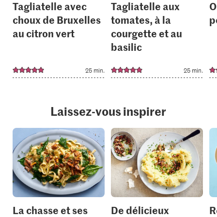
Tagliatelle avec
Tagliatelle aux
O
choux de Bruxelles
tomates, à la
p
au citron vert
courgette et au
basilic
25 min.
25 min.
Laissez-vous inspirer
La chasse et ses
De délicieux
R