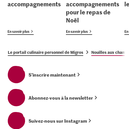
accompagnements
accompagnements
l
pour le repas de
Noël
En savoir plus
En savoir plus
En 
Le portail culinaire personnel de Migros
Nouilles aux champ
S’inscrire maintenant
Abonnez-vous à la newsletter
Suivez-nous sur Instagram