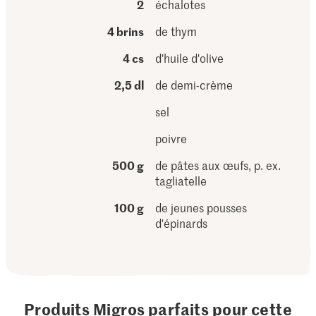
2
échalotes
4 brins
de thym
4 cs
d'huile d'olive
2,5 dl
de demi-crème
sel
poivre
500 g
de pâtes aux œufs, p. ex.
tagliatelle
100 g
de jeunes pousses
d'épinards
Produits Migros parfaits pour cette