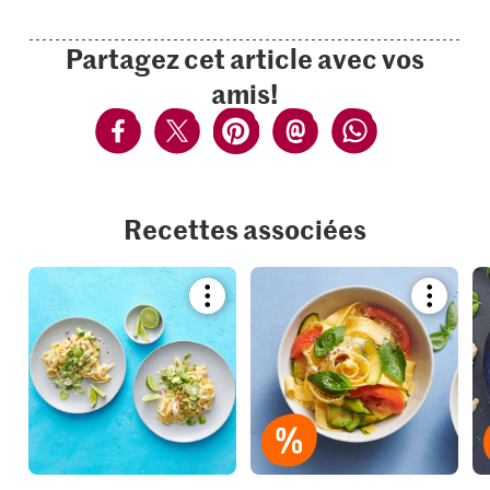
Partagez cet article avec vos
amis!
Recettes associées
Bookmark
Bookmar
recipe
recipe
or
or
add
add
it
it
to
to
your
your
collections.
collection