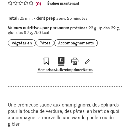
(0)
Évaluer maintenant
Total:
dont prép.:
25 min. •
env. 25 minutes
Valeurs nutritives par personne:
protéines 23 g, lipides 32 g,
glucides 92 g, 750 kcal
Végétarien
Pâtes
Accompagnements
Memoriser
Au livre
Imprimer
Notes
Une crémeuse sauce aux champignons, des épinards
pour la touche de verdure, des pâtes, en bref: de quoi
accompagner à merveille une viande poêlée ou du
gibier.