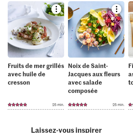
Bookmark
Bookmar
recipe
recipe
or
or
add
add
it
it
to
to
your
your
collections.
collection
Fruits de mer grillés
Noix de Saint-
F
avec huile de
Jacques aux fleurs
a
cresson
avec salade
t
composée
25 min.
25 min.
Laissez-vous inspirer