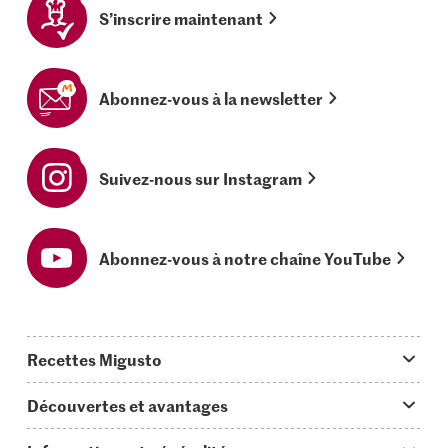
S’inscrire maintenant
Abonnez-vous à la newsletter
Suivez-nous sur Instagram
Abonnez-vous à notre chaîne YouTube
Recettes Migusto
App Migusto
Découvertes et avantages
Idées de menus
Trucs & astuces