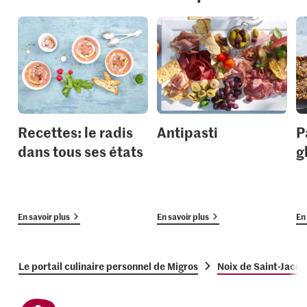
Recettes: le radis
Antipasti
P
dans tous ses états
g
En savoir plus
En savoir plus
En 
Le portail culinaire personnel de Migros
Noix de Saint-Jacqu