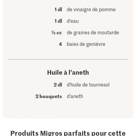
1 dl
de vinaigre de pomme
1 dl
d'eau
½ cc
de graines de moutarde
4
baies de genièvre
Huile à l'aneth
2 dl
d'huile de tournesol
2 bouquets
d’aneth
Produits Migros parfaits pour cette