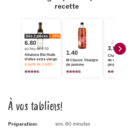
recette
Dès 2 pièces
20%
6.80
3.95
au lieu de 8.50
1.40
Alnatura Bio Huile
Chavroux Fro
d’olive extra vierge
M-Classic Vinaigre
de chèvre doux
à partir de 2
articles,
Offre valable du 6.8 au 12.8.2026, jusqu’à épu
de pomme
piramide
125
414
266
À vos tabliers!
Préparation:
env. 60 minutes