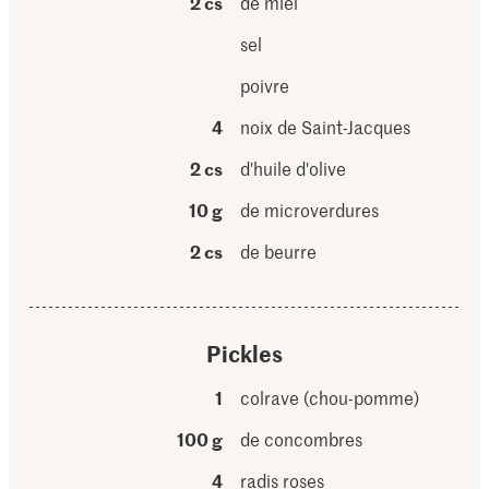
2 cs
de miel
sel
poivre
4
noix de Saint-Jacques
2 cs
d'huile d'olive
10 g
de microverdures
2 cs
de beurre
Pickles
1
colrave (chou-pomme)
100 g
de concombres
4
radis roses