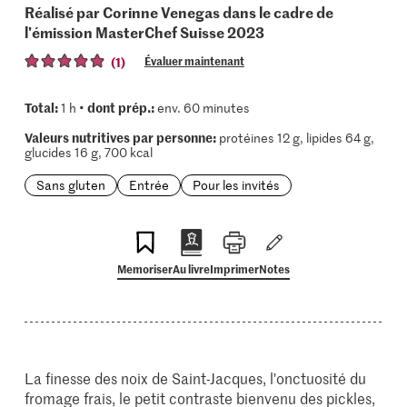
Réalisé par Corinne Venegas dans le cadre de
l'émission MasterChef Suisse 2023
(1)
Évaluer maintenant
Total:
dont prép.:
1 h •
env. 60 minutes
Valeurs nutritives par personne:
protéines 12 g, lipides 64 g,
glucides 16 g, 700 kcal
Sans gluten
Entrée
Pour les invités
Memoriser
Au livre
Imprimer
Notes
La finesse des noix de Saint-Jacques, l'onctuosité du
fromage frais, le petit contraste bienvenu des pickles,