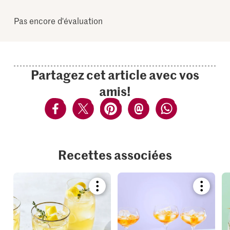
Pas encore d'évaluation
Partagez cet article avec vos
amis!
Recettes associées
Bookmark
Bookmar
recipe
recipe
or
or
add
add
it
it
to
to