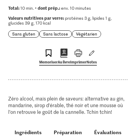
Total:
dont prép.:
10 min. •
env. 10 minutes
Valeurs nutritives par verre:
protéines 3 g, lipides 1 g,
glucides 39 g, 170 kcal
Sans gluten
Sans lactose
Végétarien
Memoriser
Au livre
Imprimer
Notes
Zéro alcool, mais plein de saveurs: alternative au gin,
mandarine, sirop d'érable, thé noir et une mousse où
l'on retrouve le goût de la cannelle. Tchin tchin!
Ingrédients
Préparation
Évaluations