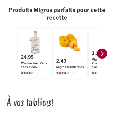
Produits Migros parfaits pour cette
recette
3.35
24.95
Migros High
2.40
G'nuine Zero Zéro
Protein Blanc
sans alcool
Migros Mandarines
d’œuf Importé,
élevage en plein
61
297
197
À vos tabliers!