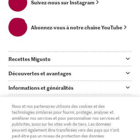
Suivez-nous sur Instagram
Abonnez-vous à notre chaîne YouTube
Recettes Migusto
App Migusto
Découvertes et avantages
Idées de menus
Trucs & astuces
Informations et généralités
Plats principaux
On en parle...
Questions concernant Migusto
Découvrir
Nous et nos partenaires utilisons des cookies et des
Simple & vite prêt
Tutoriels
Cuisiner avec Migusto
Supermarché
technologies similaires pour fournir, protéger, analyser et
améliorer nos services et pour personnaliser nos services et
Apéritif
FR
Glossaire des ingrédients
DE
IT
Service clientèle & contact
publicités, aussi sur les sites web de tiers. Les données
Migros Online
peuvent également être transférées vers des pays qui n'ont
Préparations au four
Login Migusto
peut-être pas un niveau de protection des données
Publicité
À propos de Migros