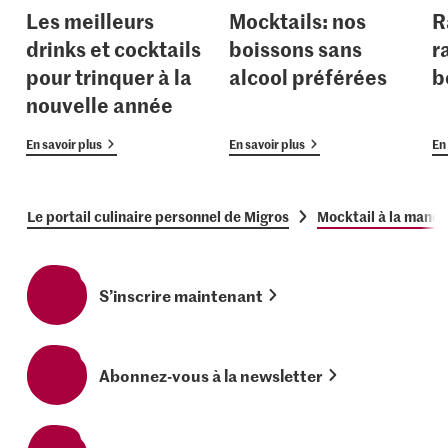
Les meilleurs
Mocktails: nos
R
drinks et cocktails
boissons sans
r
pour trinquer à la
alcool préférées
b
nouvelle année
En savoir plus
En savoir plus
En 
Le portail culinaire personnel de Migros
Mocktail à la manda
S’inscrire maintenant
Abonnez-vous à la newsletter