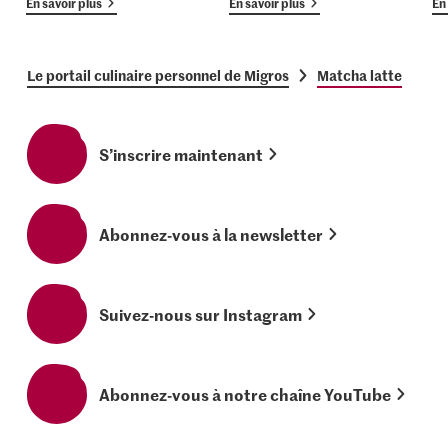
En savoir plus
En savoir plus
En 
Le portail culinaire personnel de Migros
Matcha latte
S’inscrire maintenant
Abonnez-vous à la newsletter
Suivez-nous sur Instagram
Abonnez-vous à notre chaîne YouTube