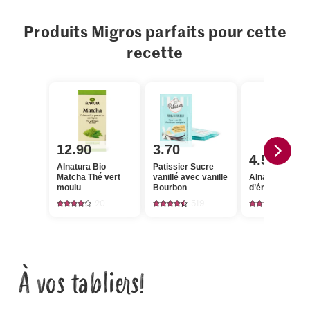
Produits Migros parfaits pour cette
recette
12.90
3.70
4.50
Alnatura Bio
Patissier Sucre
Matcha Thé vert
vanillé avec vanille
Alnatura Bio Si
moulu
Bourbon
d’érable Grade
20
519
93
À vos tabliers!