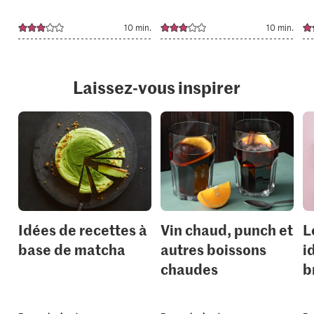
10 min.
10 min.
Laissez-vous inspirer
Idées de recettes à
Vin chaud, punch et
L
base de matcha
autres boissons
i
chaudes
b