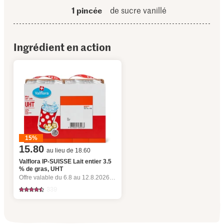
1 pincée
de sucre vanillé
Ingrédient en action
15%
15.80
au lieu de 18.60
Valflora IP-SUISSE Lait entier 3.5
% de gras, UHT
Offre valable du 6.8 au 12.8.2026, jusqu’à épuisement du stock.
339