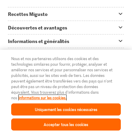
Recettes Migusto
App Migusto
Découvertes et avantages
Idées de menus
Trucs & astuces
Informations et généralités
Plats principaux
On en parle...
Questions concernant Migusto
Découvrir
Nous et nos partenaires utilisons des cookies et des
Simple & vite prêt
Tutoriels
Cuisiner avec Migusto
Supermarché
technologies similaires pour fournir, protéger, analyser et
améliorer nos services et pour personnaliser nos services et
Apéritif
FR
Glossaire des ingrédients
DE
IT
Service clientèle & contact
publicités, aussi sur les sites web de tiers. Les données
Migros Online
peuvent également être transférées vers des pays qui n'ont
Préparations au four
Login Migusto
peut-être pas un niveau de protection des données
Publicité
À propos de Migros
équivalent. Vous trouverez plus d'informations dans
Enfants & famille
nos
informations sur les cookies.
Magazine Migusto
Impressum
Magasins
© 2026 La Fédération des coopératives Migros
Uniquement les cookies nécessaires
Toutes les recettes
Concours
Mentions légales
Cumulus
Accepter tous les cookies
Protection des données
Migros Magazine
Inspiration
Collection
Recettes
Mon Migusto
Menu