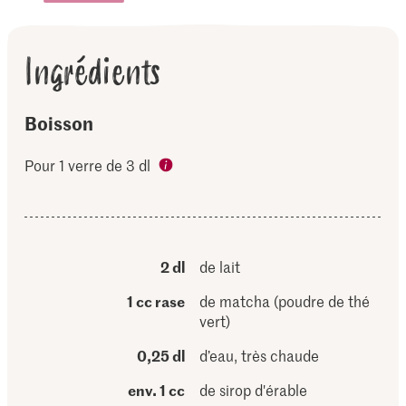
Ingrédients
Boisson
Pour 1 verre de 3 dl
2 dl
de lait
1 cc rase
de matcha (poudre de thé
vert)
0,25 dl
d’eau, très chaude
env. 1 cc
de sirop d'érable