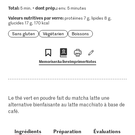
Total:
dont prép.:
5 min. •
env. 5 minutes
Valeurs nutritives par verre:
protéines 7 g, lipides 8 g,
glucides 17 g, 170 kcal
Sans gluten
Végétarien
Boissons
Memoriser
Au livre
Imprimer
Notes
Le thé vert en poudre fait du matcha latte une
alternative bienfaisante au latte macchiato à base de
café.
Ingrédients
Préparation
Évaluations