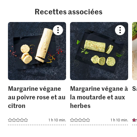
Recettes associées
Bookmark
Bookmar
recipe
recipe
or
or
add
add
it
it
to
to
your
your
collections.
collection
Margarine végane
Margarine végane à
S
au poivre rose et au
la moutarde et aux
citron
herbes
1 h 10 min.
1 h 10 min.