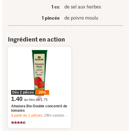
1 cc
de sel aux herbes
1 pincée
de poivre moulu
Ingrédient en action
Dès 2 pièces
20%
1.40
au lieu de 1.75
Alnatura Bio Double concentré de
tomates
à partir de 2
articles,
Offre valable du 6.8 au 12.8.2026, jusqu’à épuisement du stock.
274