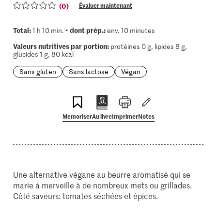
(0)
Évaluer maintenant
Total:
dont prép.:
1 h 10 min. •
env. 10 minutes
Valeurs nutritives par portion:
protéines 0 g, lipides 8 g,
glucides 1 g, 80 kcal
Sans gluten
Sans lactose
Végan
Memoriser
Au livre
Imprimer
Notes
Une alternative végane au beurre aromatisé qui se
marie à merveille à de nombreux mets ou grillades.
Côté saveurs: tomates séchées et épices.