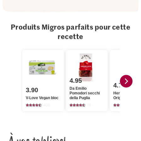
Produits Migros parfaits pour cette
recette
4.95
4.75
Da Emilio
3.90
Pomodori secchi
Herbamare Bio
V-Love Vegan bloc
della Puglia
Original
408
76
853