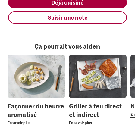
Déjà cuisiné
Saisir une note
Ça pourrait vous aider:
Façonner du beurre
Griller à feu direct
N
aromatisé
et indirect
En
En savoir plus
En savoir plus