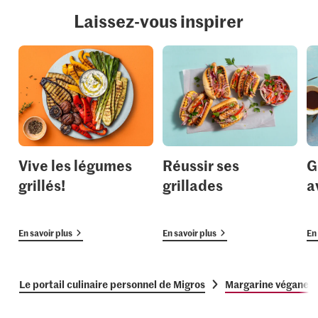
Laissez-vous inspirer
Vive les légumes
Réussir ses
G
grillés!
grillades
a
En savoir plus
En savoir plus
En 
Le portail culinaire personnel de Migros
Margarine végane a