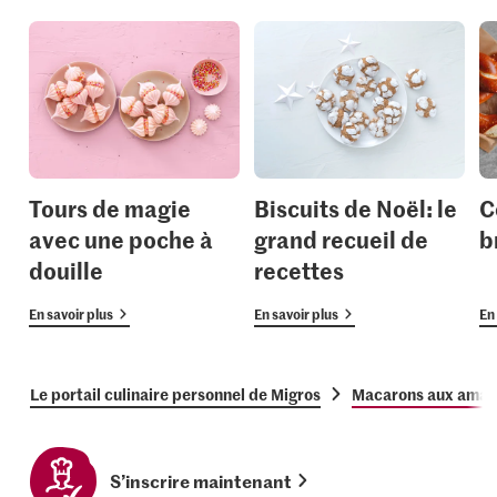
Tours de magie
Biscuits de Noël: le
C
avec une poche à
grand recueil de
b
douille
recettes
En savoir plus
En savoir plus
En 
Le portail culinaire personnel de Migros
Macarons aux ama
S’inscrire maintenant