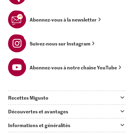
Abonnez-vous à la newsletter
Suivez-nous sur Instagram
Abonnez-vous à notre chaîne YouTube
Recettes Migusto
App Migusto
Découvertes et avantages
Idées de menus
Trucs & astuces
Informations et généralités
Plats principaux