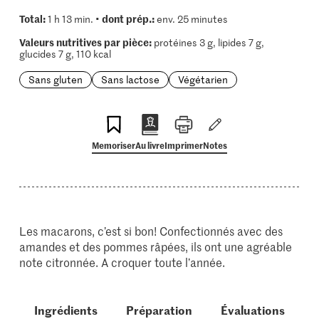
Total:
dont prép.:
1 h 13 min. •
env. 25 minutes
Valeurs nutritives par pièce:
protéines 3 g, lipides 7 g,
glucides 7 g, 110 kcal
Sans gluten
Sans lactose
Végétarien
Memoriser
Au livre
Imprimer
Notes
Les macarons, c’est si bon! Confectionnés avec des
amandes et des pommes râpées, ils ont une agréable
note citronnée. A croquer toute l’année.
Ingrédients
Préparation
Évaluations