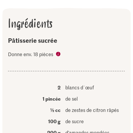
Ingrédients
Pâtisserie sucrée
Donne env. 18 pièces
2
blancs d´œuf
1 pincée
de sel
½ cc
de zestes de citron râpés
100 g
de sucre
200 g
d’amandes mondées