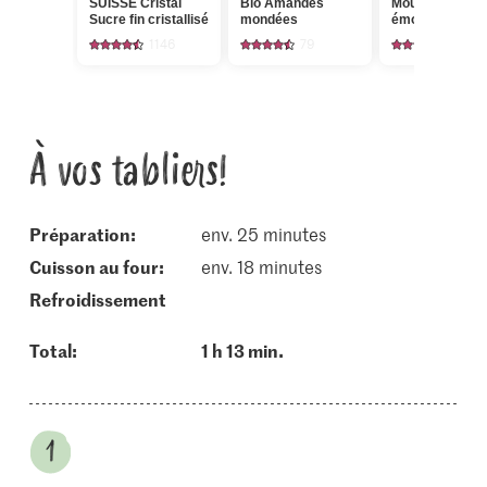
SUISSE Cristal
Bio Amandes
Moulues et
Sucre fin cristallisé
mondées
émondées
1146
79
7
À vos tabliers!
Préparation:
env. 25 minutes
cuisson au four:
env. 18 minutes
refroidissement
Total:
1 h 13 min.