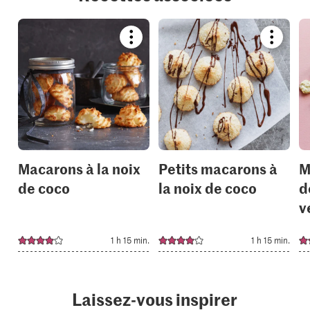
Bookmark
Bookmar
recipe
recipe
or
or
add
add
it
it
to
to
your
your
collections.
collection
Macarons à la noix
Petits macarons à
M
de coco
la noix de coco
d
v
1 h 15 min.
1 h 15 min.
Laissez-vous inspirer