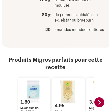
moulues
80 g
de pommes acidulées, p.
ex. elstar ou braeburn
20
amandes mondées entières
Produits Migros parfaits pour cette
recette
1.80
3.95
4.95
M-Classic IP-
Migros Amand