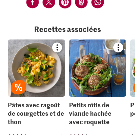
Recettes associées
Bookmark
Bookmar
recipe
recipe
or
or
add
add
it
it
to
to
your
your
collections.
collection
Pâtes avec ragoût
Petits rôtis de
P
de courgettes et de
viande hachée
p
thon
avec roquette