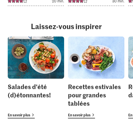
20 min.
30 min.
Laissez-vous inspirer
Salades d'été
Recettes estivales
R
(d)étonnantes!
pour grandes
d
tablées
En savoir plus
En savoir plus
En 