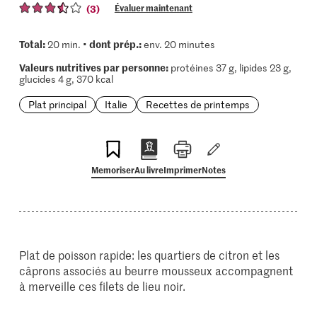
(3)
Évaluer maintenant
Total:
dont prép.:
20 min. •
env. 20 minutes
Valeurs nutritives par personne:
protéines 37 g, lipides 23 g,
glucides 4 g, 370 kcal
Plat principal
Italie
Recettes de printemps
Memoriser
Au livre
Imprimer
Notes
Plat de poisson rapide: les quartiers de citron et les
câprons associés au beurre mousseux accompagnent
à merveille ces filets de lieu noir.