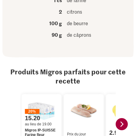
1 cs
de farine
2
citrons
100 g
de beurre
90 g
de câprons
Produits Migros parfaits pour cette
recette
20%
15.20
au lieu de 19.00
Migros IP-SUISSE
2.95
Prix du jour
Farine fleur