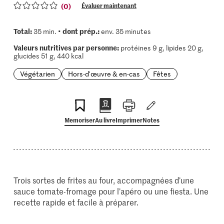
(0)
Évaluer maintenant
Total:
dont prép.:
35 min. •
env. 35 minutes
Valeurs nutritives par personne:
protéines 9 g, lipides 20 g,
glucides 51 g, 440 kcal
Végétarien
Hors-d'œuvre & en-cas
Fêtes
Memoriser
Au livre
Imprimer
Notes
Trois sortes de frites au four, accompagnées d’une
sauce tomate-fromage pour l’apéro ou une fiesta. Une
recette rapide et facile à préparer.