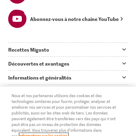
Abonnez-vous à notre chaîne YouTube
Recettes Migusto
App Migusto
Découvertes et avantages
Idées de menus
Trucs & astuces
Informations et généralités
Plats principaux
On en parle...
Questions concernant Migusto
Découvrir
Nous et nos partenaires utilisons des cookies et des
Simple & vite prêt
Tutoriels
Cuisiner avec Migusto
Supermarché
technologies similaires pour fournir, protéger, analyser et
améliorer nos services et pour personnaliser nos services et
Apéritif
FR
Glossaire des ingrédients
DE
IT
Service clientèle & contact
publicités, aussi sur les sites web de tiers. Les données
Migros Online
peuvent également être transférées vers des pays qui n'ont
Préparations au four
Login Migusto
peut-être pas un niveau de protection des données
Publicité
À propos de Migros
équivalent. Vous trouverez plus d'informations dans
nos
informations sur les cookies.