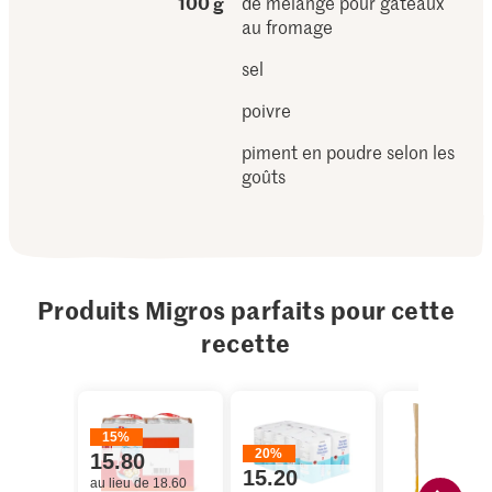
100 g
de mélange pour gâteaux
au fromage
sel
poivre
piment en poudre selon les
goûts
Produits Migros parfaits pour cette
recette
15%
20%
15.80
15.20
au lieu de 18.60