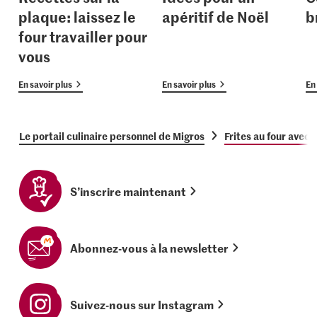
plaque: laissez le
apéritif de Noël
b
four travailler pour
vous
En savoir plus
En savoir plus
En 
Le portail culinaire personnel de Migros
Frites au four avec
S’inscrire maintenant
Abonnez-vous à la newsletter
Suivez-nous sur Instagram