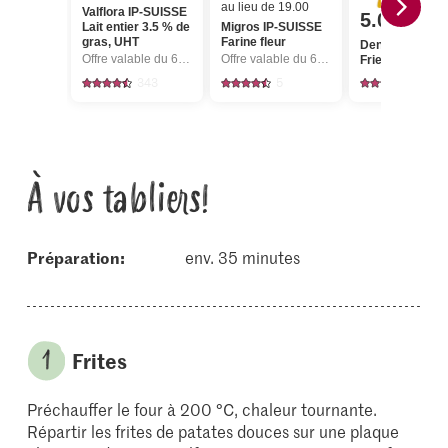
au lieu de 19.00
Valflora IP-SUISSE
5.00
Lait entier 3.5 % de
Migros IP-SUISSE
gras, UHT
Farine fleur
Denny's Rösti
Offre valable du 6.8 au 12.8.2026, jusqu’à épuisement du stock.
Offre valable du 6.8 au 12.8.2026, jusqu’à épuisement du stock.
Fries
343
5
381
À vos tabliers!
Préparation:
env. 35 minutes
Frites
Préchauffer le four à 200 °C, chaleur tournante.
Répartir les frites de patates douces sur une plaque