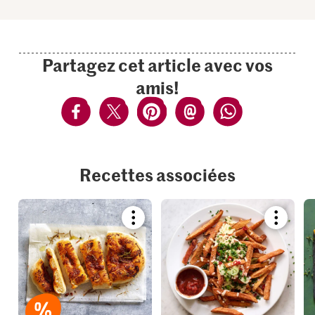
Partagez cet article avec vos
amis!
Recettes associées
Bookmark
Bookmar
recipe
recipe
or
or
add
add
it
it
to
to
your
your
collections.
collection