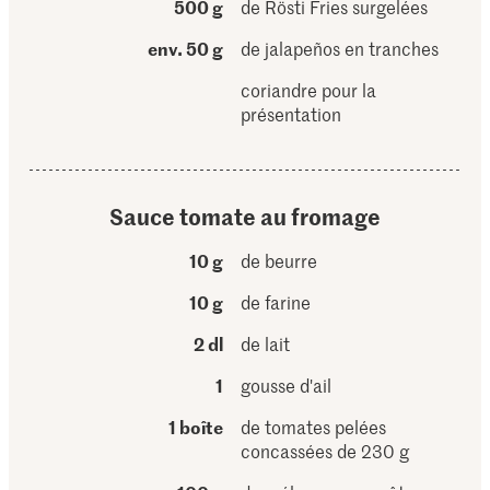
500 g
de Rösti Fries surgelées
env. 50 g
de jalapeños en tranches
coriandre pour la
présentation
Sauce tomate au fromage
10 g
de beurre
10 g
de farine
2 dl
de lait
1
gousse d'ail
1 boîte
de tomates pelées
concassées de 230 g