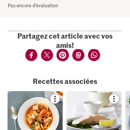
Pas encore d'évaluation
Partagez cet article avec vos
amis!
Recettes associées
Bookmark
Bookmar
recipe
recipe
or
or
add
add
it
it
to
to
your
your