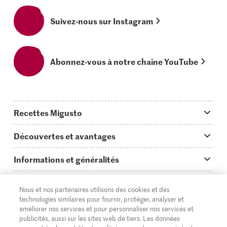
Suivez-nous sur Instagram
Abonnez-vous à notre chaîne YouTube
Recettes Migusto
App Migusto
Découvertes et avantages
Idées de menus
Trucs & astuces
Informations et généralités
Plats principaux
On en parle...
Questions concernant Migusto
Découvrir
Nous et nos partenaires utilisons des cookies et des
Simple & vite prêt
Tutoriels
Cuisiner avec Migusto
Supermarché
technologies similaires pour fournir, protéger, analyser et
améliorer nos services et pour personnaliser nos services et
Apéritif
FR
Glossaire des ingrédients
DE
IT
Service clientèle & contact
publicités, aussi sur les sites web de tiers. Les données
Migros Online