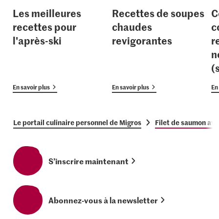
Les meilleures
Recettes de soupes
C
recettes pour
chaudes
c
l'après-ski
revigorantes
r
n
(
En savoir plus
En savoir plus
En 
Le portail culinaire personnel de Migros
Filet de saumon ave
S’inscrire maintenant
Abonnez-vous à la newsletter