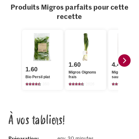
Produits Migros parfaits pour cette
recette
1.60
4.45
1.60
Migros Oignons
Migros Filet de
Bio Persil plat
frais
saumon sans p
350
2626
192
À vos tabliers!
Préparation:
env. 30 minutes