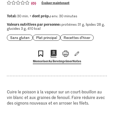
(0)
Évaluer maintenant
Total:
dont prép.:
30 min. •
env. 30 minutes
Valeurs nutritives par personne:
protéines 31 g, lipides 28 g,
glucides 3 g, 410 kcal
Sans gluten
Plat principal
Recettes d'hiver
Memoriser
Au livre
Imprimer
Notes
Cuire le poisson à la vapeur sur un court-bouillon au
vin blanc et aux graines de fenouil. Faire réduire avec
des oignons nouveaux et en arroser les filets.