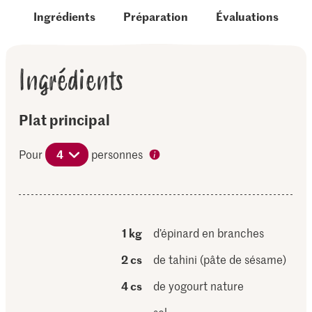
Ingrédients
Préparation
Évaluations
Ingrédients
Plat principal
Pour
4
personnes
1 kg
d’épinard en branches
2 cs
de tahini (pâte de sésame)
4 cs
de yogourt nature