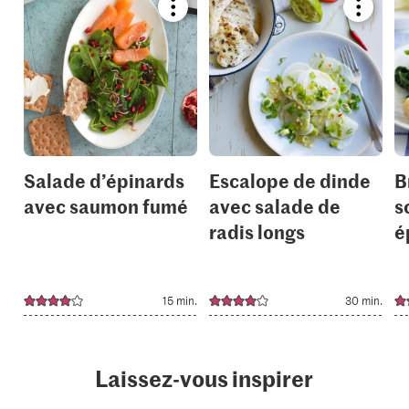
Bookmark
Bookmar
recipe
recipe
or
or
add
add
it
it
to
to
your
your
collections.
collection
Salade d’épinards
Escalope de dinde
B
avec saumon fumé
avec salade de
s
radis longs
é
15 min.
30 min.
Laissez-vous inspirer