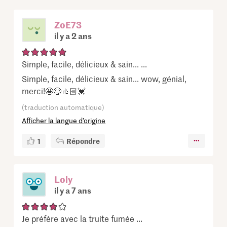
ZoE73
il y a 2 ans
Simple, facile, délicieux & sain... ...
Simple, facile, délicieux & sain... wow, génial,
merci!🤩😋👍🏻💓
(traduction automatique)
Afficher la langue d’origine
1
Répondre
Loly
il y a 7 ans
Je préfère avec la truite fumée ...