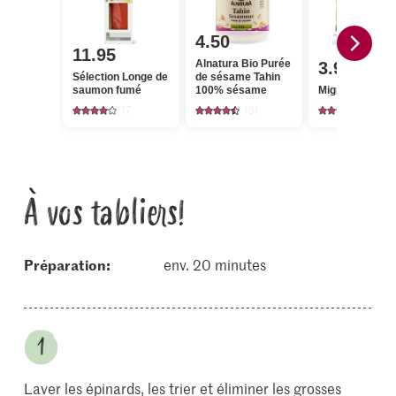
4.50
11.95
Alnatura Bio Purée
3.95
Sélection Longe de
de sésame Tahin
saumon fumé
100% sésame
Migros Épinard
17
131
621
À vos tabliers!
Préparation:
env. 20 minutes
Laver les épinards, les trier et éliminer les grosses