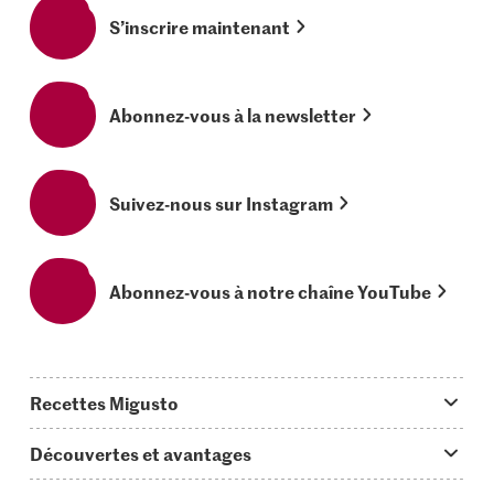
S’inscrire maintenant
Abonnez-vous à la newsletter
Suivez-nous sur Instagram
Abonnez-vous à notre chaîne YouTube
Recettes Migusto
App Migusto
Découvertes et avantages
Idées de menus
Trucs & astuces