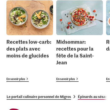
Recettes low-carb:
Midsommar:
R
des plats avec
recettes pour la
d
moins de glucides
fête de la Saint-
Jean
En savoir plus
En savoir plus
En 
Le portail culinaire personnel de Migros
Épinards au sésame