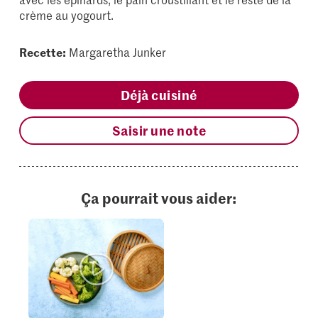
crème au yogourt.
Recette:
Margaretha Junker
Déjà cuisiné
Saisir une note
Ça pourrait vous aider: