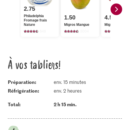
2.75
Philadelphia
1.50
4.50
Fromage frais
Nature
Migros Mangue
Migros Litchis
648
3004
241
À vos tabliers!
Préparation:
env. 15 minutes
réfrigération:
env. 2 heures
Total:
2 h 15 min.