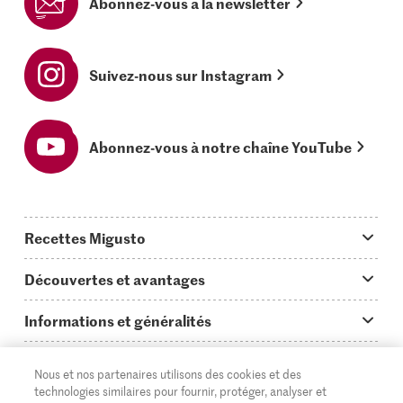
Abonnez-vous à la newsletter
Suivez-nous sur Instagram
Abonnez-vous à notre chaîne YouTube
Recettes Migusto
App Migusto
Découvertes et avantages
Idées de menus
Trucs & astuces
Informations et généralités
Plats principaux
On en parle...
Questions concernant Migusto
Découvrir
Nous et nos partenaires utilisons des cookies et des
Simple & vite prêt
Tutoriels
Cuisiner avec Migusto
technologies similaires pour fournir, protéger, analyser et
Supermarché