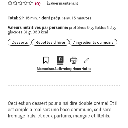
(0)
Évaluer maintenant
Total:
dont prép.:
2 h 15 min. •
env. 15 minutes
Valeurs nutritives par personne:
protéines 9 g, lipides 22 g,
glucides 31 g, 360 kcal
Desserts
Recettes d'hiver
7 ingrédients ou moins
Memoriser
Au livre
Imprimer
Notes
Ceci est un dessert pour ainsi dire double crème! Et il
est simple à réaliser: une base commune, soit séré-
fromage frais, et deux parfums, mangue et litchis.