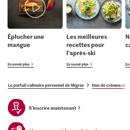
Éplucher une
Les meilleures
N
mangue
recettes pour
c
l'après-ski
En savoir plus
En savoir plus
En 
Le portail culinaire personnel de Migros
Duo de crèmes: mang
S’inscrire maintenant