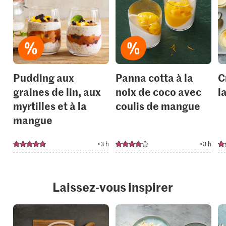
add
add
it
it
to
to
your
your
collections.
collection
Pudding aux
Panna cotta à la
C
graines de lin, aux
noix de coco avec
l
myrtilles et à la
coulis de mangue
mangue
>3 h
>3 h
Laissez-vous inspirer