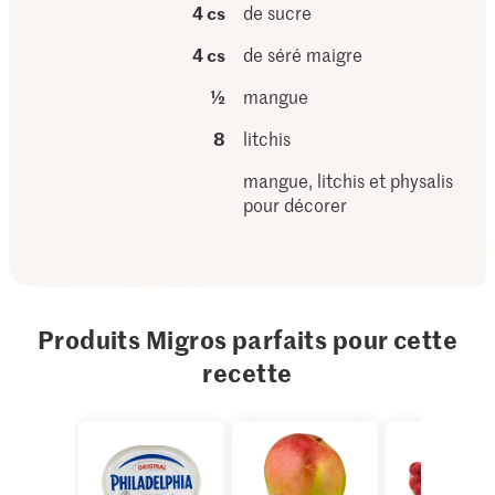
4 cs
de sucre
4 cs
de séré maigre
½
mangue
8
litchis
mangue, litchis et physalis
pour décorer
Produits Migros parfaits pour cette
recette