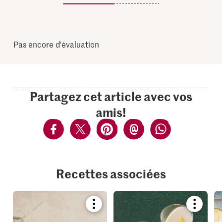
Pas encore d'évaluation
Partagez cet article avec vos
amis!
Recettes associées
Bookmark
Bookmar
recipe
recipe
or
or