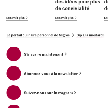
des idées pour plus
d
de convivialité
d
En savoir plus
En savoir plus
En 
Le portail culinaire personnel de Migros
Dip à la moutarde a
S’inscrire maintenant
Abonnez-vous à la newsletter
Suivez-nous sur Instagram