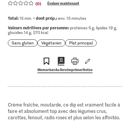
(0)
Évaluer maintenant
Total:
dont prép.:
15 min. •
env. 15 minutes
Valeurs nutritives par personne:
protéines 5 g, lipides 19 g,
glucides 14 g, 270 kcal
Sans gluten
Végétarien
Plat principal
Memoriser
Au livre
Imprimer
Notes
Crème fraîche, moutarde, ce dip est vraiment facile à
faire et absolument top avec des légumes crus,
carottes, fenouil, radis roses et plus selon les affinités.