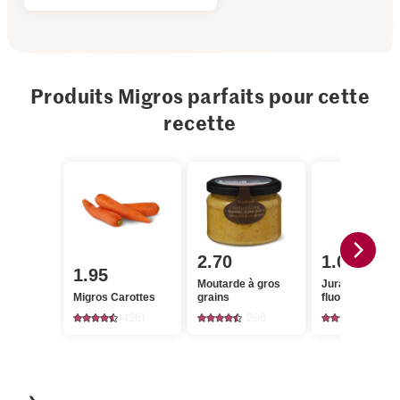
Produits Migros parfaits pour cette
recette
2.70
1.05
1.95
Moutarde à gros
Jura Sel Sel iod
Migros Carottes
grains
fluoré
4261
206
1241