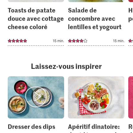
Toasts de patate
Salade de
H
douce avec cottage
concombre avec
p
cheese coloré
lentilles et yogourt
15 min.
15 min.
Laissez-vous inspirer
Dresser des dips
Apéritif dînatoire:
R