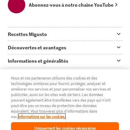
Abonnez-vous à notre chaîne YouTube
Recettes Migusto
App Migusto
Découvertes et avantages
Idées de menus
Trucs & astuces
Informations et généralités
Plats principaux
On en parle...
Questions concernant Migusto
Découvrir
Nous et nos partenaires utilisons des cookies et des
Simple & vite prêt
Tutoriels
Cuisiner avec Migusto
Supermarché
technologies similaires pour fournir, protéger, analyser et
améliorer nos services et pour personnaliser nos services et
Apéritif
FR
Glossaire des ingrédients
DE
IT
Service clientèle & contact
publicités, aussi sur les sites web de tiers. Les données
Migros Online
peuvent également être transférées vers des pays qui n'ont
Préparations au four
Login Migusto
peut-être pas un niveau de protection des données
Publicité
À propos de Migros
équivalent. Vous trouverez plus d'informations dans
Enfants & famille
nos
informations sur les cookies.
Magazine Migusto
Impressum
Magasins
© 2026 La Fédération des coopératives Migros
Uniquement les cookies nécessaires
Toutes les recettes