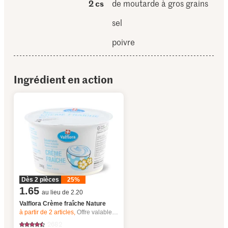
2 cs
de moutarde à gros grains
sel
poivre
Ingrédient en action
Dès 2 pièces
25%
1.65
au lieu de 2.20
Valflora Crème fraîche Nature
à partir de 2
articles,
Offre valable du 6.8 au 12.8.2026, jusqu’à épuisement du stock.
2682