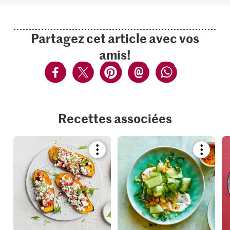
Partagez cet article avec vos
amis!
Recettes associées
Bookmark
Bookmar
recipe
recipe
or
or
add
add
it
it
to
to
your
your
collections.
collection