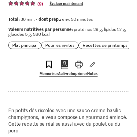
(9)
Évaluer maintenant
Total:
dont prép.:
30 min. •
env. 30 minutes
Valeurs nutritives par personne:
protéines 29 g, lipides 27 g,
glucides 5 g, 380 kcal
Plat principal
Pour les invités
Recettes de printemps
Memoriser
Au livre
Imprimer
Notes
En petits dés rissolés avec une sauce crème-basilic-
champignons, le veau compose un gourmand émincé.
Cette recette se réalise aussi avec du poulet ou du
porc.