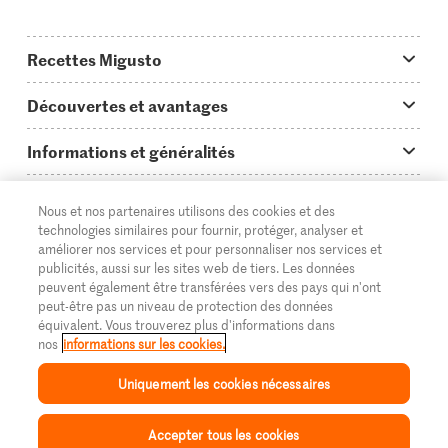
Recettes Migusto
App Migusto
Découvertes et avantages
Idées de menus
Trucs & astuces
Informations et généralités
Plats principaux
On en parle...
Questions concernant Migusto
Découvrir
Nous et nos partenaires utilisons des cookies et des
Simple & vite prêt
Tutoriels
Cuisiner avec Migusto
Supermarché
technologies similaires pour fournir, protéger, analyser et
améliorer nos services et pour personnaliser nos services et
Apéritif
FR
Glossaire des ingrédients
DE
IT
Service clientèle & contact
publicités, aussi sur les sites web de tiers. Les données
Migros Online
peuvent également être transférées vers des pays qui n'ont
Préparations au four
Login Migusto
peut-être pas un niveau de protection des données
Publicité
À propos de Migros
équivalent. Vous trouverez plus d'informations dans
Enfants & famille
nos
informations sur les cookies.
Magazine Migusto
Impressum
Magasins
© 2026 La Fédération des coopératives Migros
Uniquement les cookies nécessaires
Toutes les recettes
Concours
Mentions légales
Cumulus
Accepter tous les cookies
Protection des données
Migros Magazine
Inspiration
Collection
Recettes
Mon Migusto
Menu