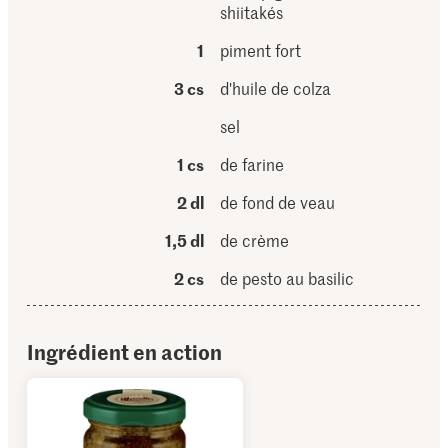
shiitakés
1
piment fort
3 cs
d'huile de colza
sel
1 cs
de farine
2 dl
de fond de veau
1,5 dl
de crème
2 cs
de pesto au basilic
Ingrédient en action