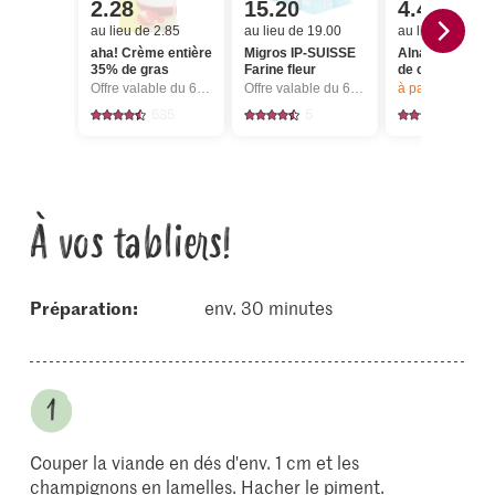
2.28
15.20
4.40
au lieu de 2.85
au lieu de 19.00
au lieu de 5.50
aha! Crème entière
Migros IP-SUISSE
Alnatura Bio Hu
35% de gras
Farine fleur
de colza vierg
Offre valable du 6.8 au 12.8.2026, jusqu’à épuisement du stock.
Offre valable du 6.8 au 12.8.2026, jusqu’à épuisement du stock.
à partir de 2
articl
535
5
77
À vos tabliers!
Préparation:
env. 30 minutes
Couper la viande en dés d'env. 1 cm et les
champignons en lamelles. Hacher le piment.