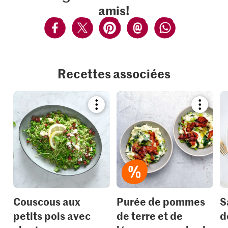
amis!
Recettes associées
Bookmark
Bookmar
recipe
recipe
or
or
add
add
it
it
to
to
your
your
collections.
collection
Couscous aux
Purée de pommes
S
petits pois avec
de terre et de
d