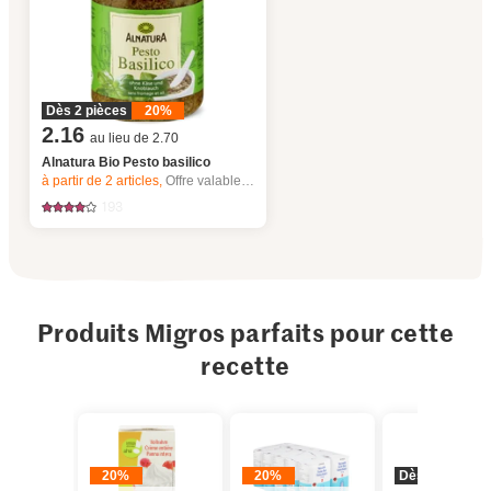
Dès 2 pièces
20%
2.16
au lieu de 2.70
Alnatura Bio Pesto basilico
à partir de 2
articles,
Offre valable du 6.8 au 12.8.2026, jusqu’à épuisement du stock.
193
Produits Migros parfaits pour cette
recette
20%
20%
Dès 2 pièces