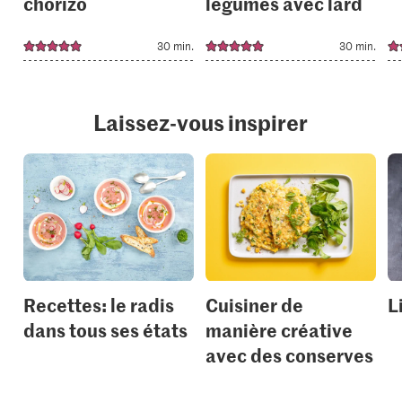
chorizo
légumes avec lard
30 min.
30 min.
Laissez-vous inspirer
Recettes: le radis
Cuisiner de
L
dans tous ses états
manière créative
avec des conserves