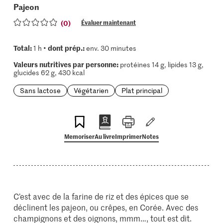
Pajeon
(0)
Évaluer maintenant
Total:
dont prép.:
1 h •
env. 30 minutes
Valeurs nutritives par personne:
protéines 14 g, lipides 13 g,
glucides 62 g, 430 kcal
Sans lactose
Végétarien
Plat principal
Memoriser
Au livre
Imprimer
Notes
C’est avec de la farine de riz et des épices que se
déclinent les pajeon, ou crêpes, en Corée. Avec des
champignons et des oignons, mmm…, tout est dit.