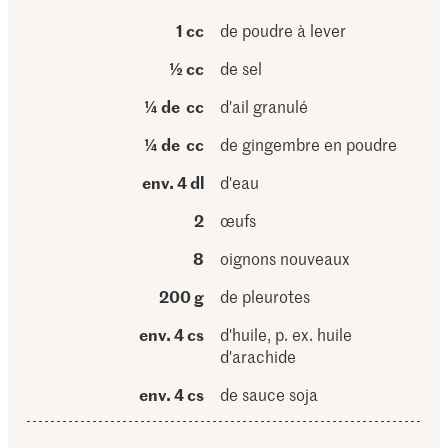
1 cc
de poudre à lever
½ cc
de sel
¼ de cc
d'ail granulé
¼ de cc
de gingembre en poudre
env. 4 dl
d'eau
2
œufs
8
oignons nouveaux
200 g
de pleurotes
env. 4 cs
d'huile, p. ex. huile
d'arachide
env. 4 cs
de sauce soja