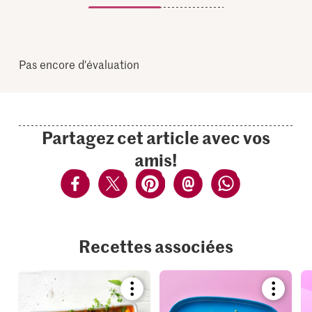
Pas encore d'évaluation
Partagez cet article avec vos
amis!
Recettes associées
Bookmark
Bookmar
recipe
recipe