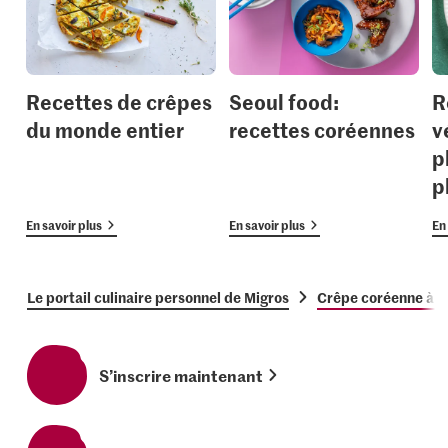
Recettes de crêpes
Seoul food:
R
du monde entier
recettes coréennes
v
p
p
En savoir plus
En savoir plus
En 
Le portail culinaire personnel de Migros
Crêpe coréenne à la
S’inscrire maintenant