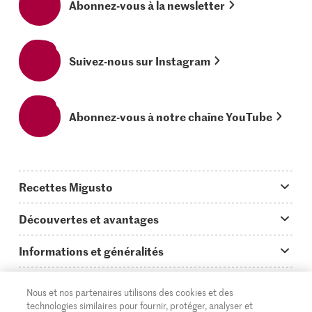
Abonnez-vous à la newsletter
Suivez-nous sur Instagram
Abonnez-vous à notre chaîne YouTube
Recettes Migusto
App Migusto
Découvertes et avantages
Idées de menus
Trucs & astuces
Informations et généralités
Plats principaux
On en parle...
Questions concernant Migusto
Découvrir
Nous et nos partenaires utilisons des cookies et des
Simple & vite prêt
Tutoriels
Cuisiner avec Migusto
Supermarché
technologies similaires pour fournir, protéger, analyser et