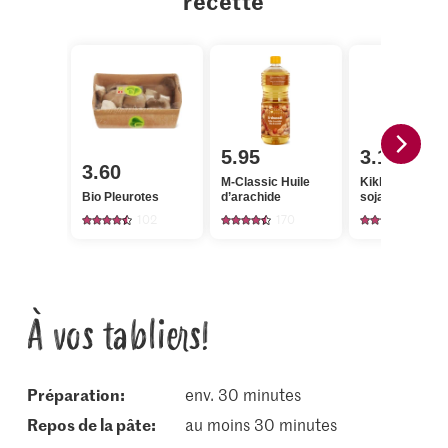
recette
5.95
3.15
3.60
M-Classic Huile
Kikkoman Sau
Bio Pleurotes
d’arachide
soja
102
170
218
À vos tabliers!
Préparation:
env. 30 minutes
repos de la pâte:
au moins 30 minutes