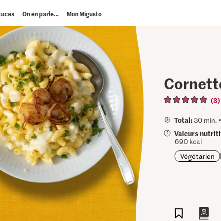
tuces
On en parle…
Mon Migusto
Cornett
(3)
Total:
30 min. 
Valeurs nutrit
690 kcal
Végétarien