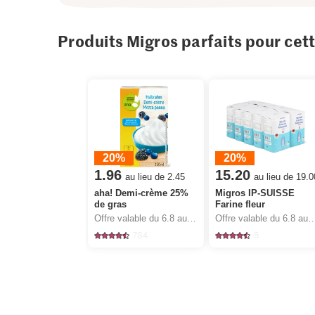
Produits Migros parfaits pour cet
20%
20%
1.96
15.20
au lieu de 2.45
au lieu de 19.0
aha! Demi-crème 25%
Migros IP-SUISSE
de gras
Farine fleur
Offre valable du 6.8 au 12.8.2026, jusqu’à épuisement du stock.
Offre valable du 6.8 au 12.8.2026, jusqu’à épu
784
5