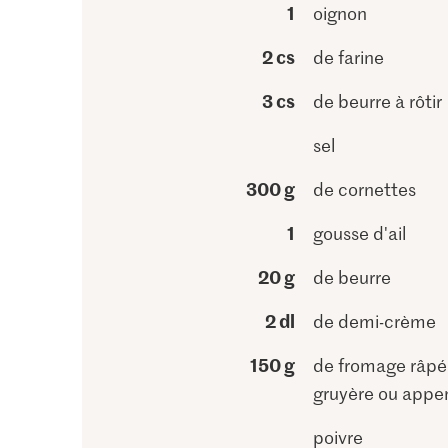
1
oignon
2 cs
de farine
3 cs
de beurre à rôtir
sel
300 g
de cornettes
1
gousse d'ail
20 g
de beurre
2 dl
de demi-crème
150 g
de fromage râpé,
gruyère ou appen
poivre