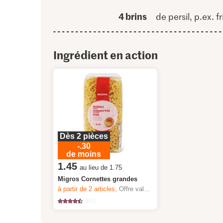
4 brins
de persil, p.ex. fr
Ingrédient en action
Dès 2 pièces
-.30
de moins
1.45
au lieu de 1.75
Migros Cornettes grandes
à partir de 2
articles,
Offre valable du 6.8 au 12.8.2026, jusqu’à épuisement du stock.
902