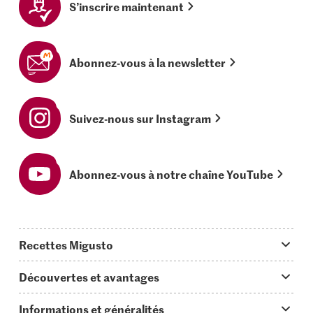
S’inscrire maintenant
Abonnez-vous à la newsletter
Suivez-nous sur Instagram
Abonnez-vous à notre chaîne YouTube
Recettes Migusto
App Migusto
Découvertes et avantages
Idées de menus
Trucs & astuces
Informations et généralités