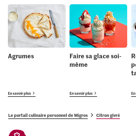
Agrumes
Faire sa glace soi-
R
même
p
t
En savoir plus
En savoir plus
En 
Le portail culinaire personnel de Migros
Citron givré