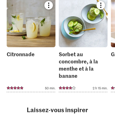
Bookmark
Bookmar
recipe
recipe
or
or
add
add
it
it
to
to
your
your
collections.
collection
Citronnade
Sorbet au
G
concombre, à la
menthe et à la
banane
50 min.
2 h 15 min.
Laissez-vous inspirer