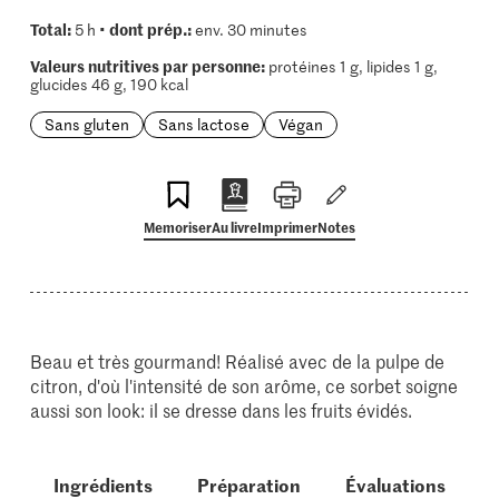
Total:
dont prép.:
5 h •
env. 30 minutes
Valeurs nutritives par personne:
protéines 1 g, lipides 1 g,
glucides 46 g, 190 kcal
Sans gluten
Sans lactose
Végan
Memoriser
Au livre
Imprimer
Notes
Beau et très gourmand! Réalisé avec de la pulpe de
citron, d'où l'intensité de son arôme, ce sorbet soigne
aussi son look: il se dresse dans les fruits évidés.
Ingrédients
Préparation
Évaluations