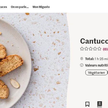
tuces
On en parle…
Mon Migusto
Cantucc
(0)
Total:
1 h 25 mi
Valeurs nutrit
Végétarien