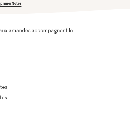
primer
Notes
nts aux amandes accompagnent le
tes
tes