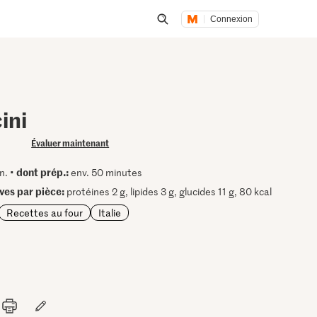
Connexion
Lancer une recherche
ini
Évaluer maintenant
dont prép.:
n. •
env. 50 minutes
ives par pièce:
protéines 2 g, lipides 3 g, glucides 11 g, 80 kcal
Recettes au four
Italie