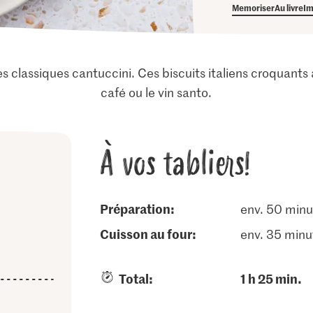
Memoriser
Au livre
Im
es classiques cantuccini. Ces biscuits italiens croqua
café ou le vin santo.
À vos tabliers!
Préparation:
env. 50 minu
cuisson au four:
env. 35 minu
Total:
1 h 25 min.