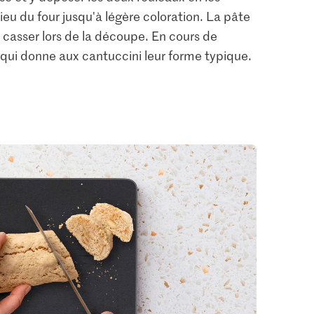
ieu du four jusqu'à légère coloration. La pâte
 casser lors de la découpe. En cours de
ce qui donne aux cantuccini leur forme typique.
0.45
1.05
M-Classic Cannelle
Jura Sel Sel iodé et
Beurre
moulue
fluoré
27
135
1242