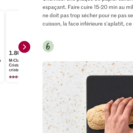
espaçant. Faire cuire 15-20 min au mil
ne doit pas trop sécher pour ne pas se
cuisson, la face inférieure s'aplatit, 
1.80
3.70
n
M-Classic IP-SUISSE
3.85
Cristal Sucre fin
Patissier Sucre vanillé
cristallisé
avec vanille Bourbon
Die Butter 
1146
523
27