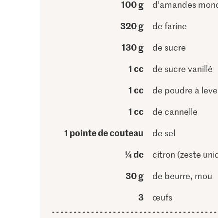
100 g
d’amandes mon
320 g
de farine
130 g
de sucre
1 cc
de sucre vanillé
1 cc
de poudre à leve
1 cc
de cannelle
1 pointe de couteau
de sel
¼ de
citron (zeste un
30 g
de beurre, mou
3
œufs