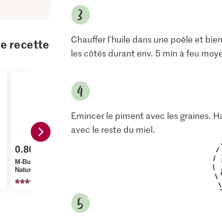
Chauffer l'huile dans une poêle et bien
te recette
les côtés durant env. 5 min à feu moy
Emincer le piment avec les graines. H
avec le reste du miel.
0.80
2.20
1.90
M-Budget Yogourt
Nature
Bio Thym
Bio Menthe
1995
94
23