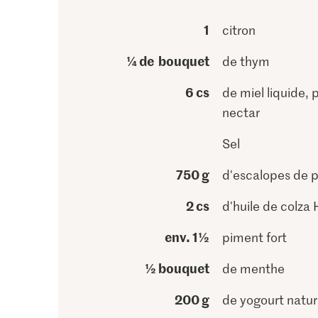
1
citron
¼ de bouquet
de thym
6 cs
de miel liquide, p
nectar
Sel
750 g
d'escalopes de p
2 cs
d'huile de colza
env. 1½
piment fort
½ bouquet
de menthe
200 g
de yogourt natu