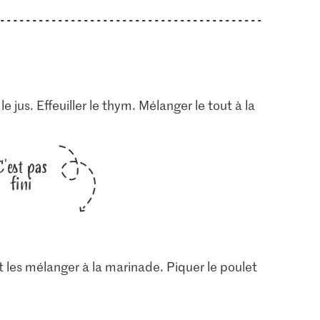
e jus. Effeuiller le thym. Mélanger le tout à la
C'est pas
fini
t les mélanger à la marinade. Piquer le poulet