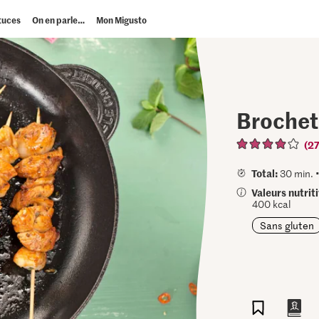
tuces
On en parle…
Mon Migusto
Brochet
(27
Total:
30 min. 
Valeurs nutrit
400 kcal
Sans gluten