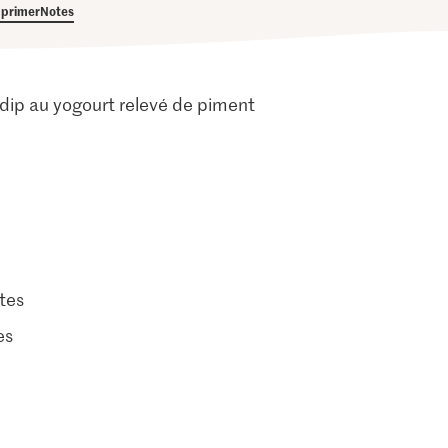
primer
Notes
 dip au yogourt relevé de piment
tes
es