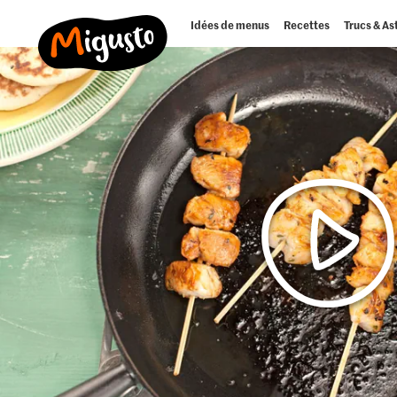
Idées de menus
Recettes
Trucs & As