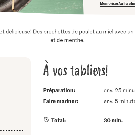
Memoriser
Au livre
Im
e et délicieuse! Des brochettes de poulet au miel avec un
et de menthe.
À vos tabliers!
Préparation:
env. 25 minu
faire mariner:
env. 5 minut
Total:
30 min.