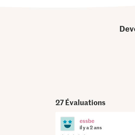
Dev
27
Évaluations
essbe
il y a 2 ans