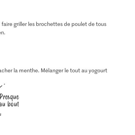
 faire griller les brochettes de poulet de tous
en.
acher la menthe. Mélanger le tout au yogourt
1.05
Presque
2.20
Jura Sel Sel iodé et
au bout
 poivrée
fluoré
Migros Piments rouges
8
1242
267