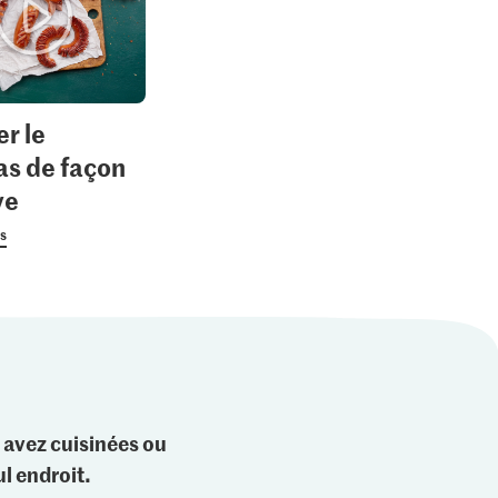
er le
as de façon
ve
us
 avez cuisinées ou
l endroit.