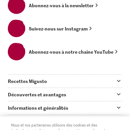
Abonnez-vous à la newsletter
Suivez-nous sur Instagram
Abonnez-vous à notre chaîne YouTube
Recettes Migusto
App Migusto
Découvertes et avantages
Idées de menus
Trucs & astuces
Informations et généralités
Plats principaux
On en parle...
Questions concernant Migusto
Découvrir
Nous et nos partenaires utilisons des cookies et des
Simple & vite prêt
Tutoriels
Cuisiner avec Migusto