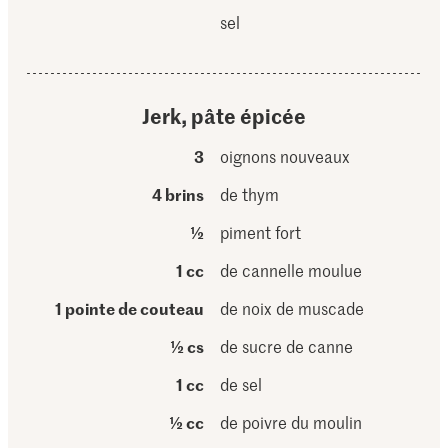
sel
Jerk, pâte épicée
3
oignons nouveaux
4 brins
de thym
½
piment fort
1 cc
de cannelle moulue
1 pointe de couteau
de noix de muscade
½ cs
de sucre de canne
1 cc
de sel
½ cc
de poivre du moulin