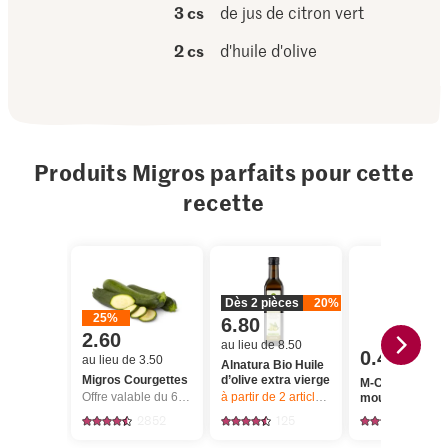
3 cs
de jus de citron vert
2 cs
d'huile d'olive
Produits Migros parfaits pour cette
recette
Dès 2 pièces
20%
25%
6.80
2.60
au lieu de 8.50
0.45
au lieu de 3.50
Alnatura Bio Huile
Migros Courgettes
d’olive extra vierge
M-Classic Cann
Offre valable du 6.8 au 12.8.2026, jusqu’à épuisement du stock.
à partir de 2
articles,
Offre valable du 6.8
moulue
2852
125
136