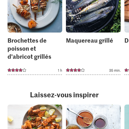
add
add
it
it
to
to
your
your
collections.
collection
Brochettes de
Maquereau grillé
D
poisson et
d'abricot grillés
1 h
35 min.
Laissez-vous inspirer