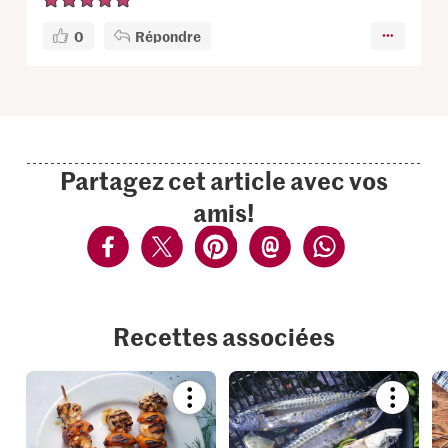
0
Répondre
Partagez cet article avec vos
amis!
Recettes associées
Bookmark
Bookmar
recipe
recipe
or
or