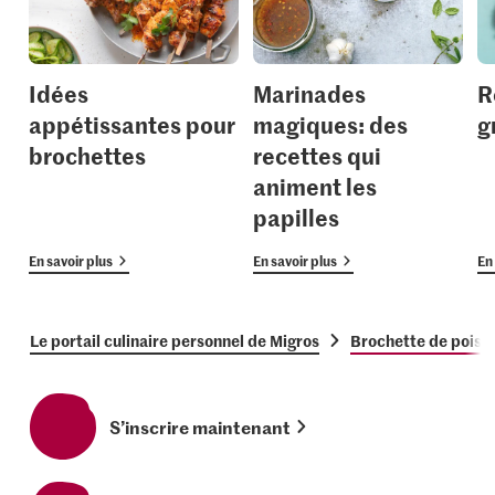
Idées
Marinades
R
appétissantes pour
magiques: des
g
brochettes
recettes qui
animent les
papilles
En savoir plus
En savoir plus
En 
Le portail culinaire personnel de Migros
Brochette de poisson
S’inscrire maintenant