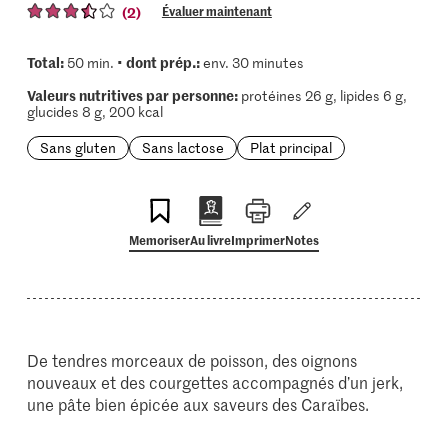
(2)
Évaluer maintenant
Total:
dont prép.:
50 min. •
env. 30 minutes
Valeurs nutritives par personne:
protéines 26 g, lipides 6 g,
glucides 8 g, 200 kcal
Sans gluten
Sans lactose
Plat principal
Memoriser
Au livre
Imprimer
Notes
De tendres morceaux de poisson, des oignons
nouveaux et des courgettes accompagnés d’un jerk,
une pâte bien épicée aux saveurs des Caraïbes.