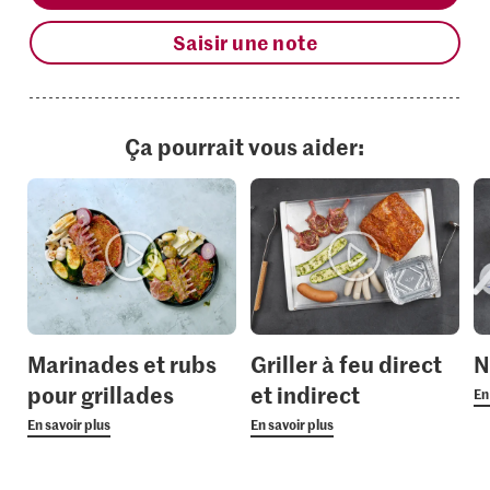
Saisir une note
Ça pourrait vous aider:
Marinades et rubs
Griller à feu direct
N
pour grillades
et indirect
En
En savoir plus
En savoir plus