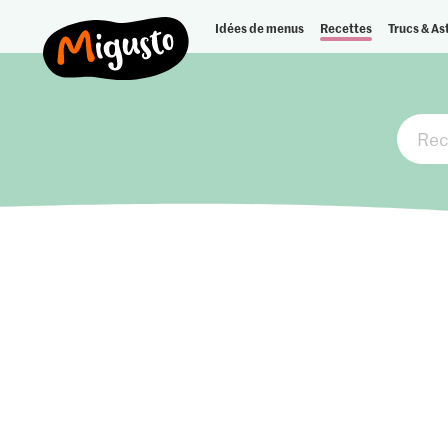
Idées de menus
Recettes
Trucs & As