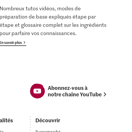
Nombreux tutos vidéos, modes de
Les u
préparation de base expliqués étape par
enreg
étape et glossaire complet sur les ingrédients
gratu
pour parfaire vos connaissances.
avan
En savoir plus
En savoi
Abonnez-vous à
notre chaîne YouTube
alités
Découvrir
to
Supermarché