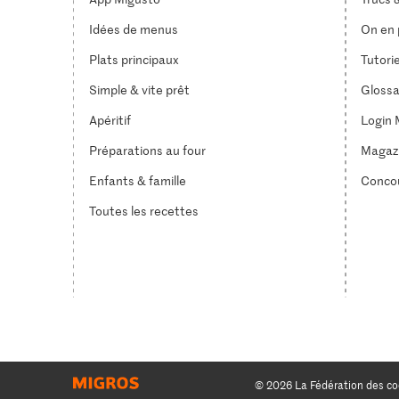
Idées de menus
On en p
Plats principaux
Tutori
Simple & vite prêt
Glossa
Apéritif
Login 
Préparations au four
Magaz
Enfants & famille
Conco
Toutes les recettes
© 2026 La Fédération des co