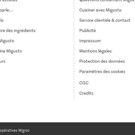
arle...
Cuisiner avec Migusto
els
Service clientèle & contact
ire des ingrédients
Publicité
Migusto
Impressum
ine Migusto
Mentions légales
urs
Protection des données
Paramètres des cookies
CGC
Credits
opératives Migros