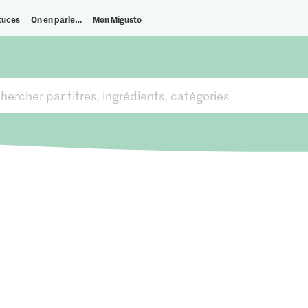
tuces
On en parle…
Mon Migusto