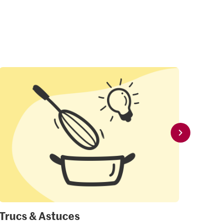
Trucs & Astuces
Mon