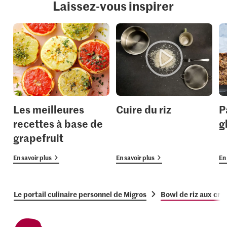
Laissez-vous inspirer
Les meilleures
Cuire du riz
P
recettes à base de
g
grapefruit
En savoir plus
En savoir plus
En 
Le portail culinaire personnel de Migros
Bowl de riz aux cre