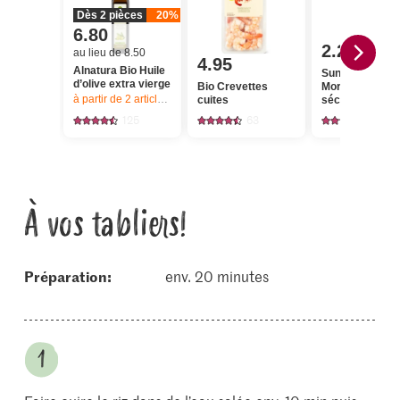
Dès 2 pièces
20%
6.80
2.25
au lieu de 8.50
4.95
Alnatura Bio Huile
Sun Queen
d’olive extra vierge
Bio Crevettes
Morceaux de c
à partir de 2
articles,
Offre valable du 6.8 au 12.8.2026, jusqu’à épu
cuites
séchés
125
63
117
À vos tabliers!
Préparation:
env. 20 minutes