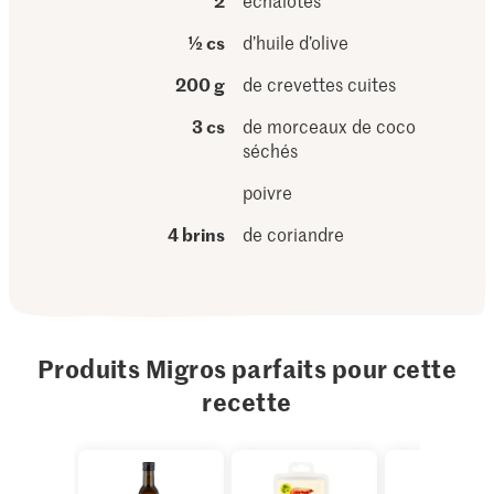
2
échalotes
½ cs
d’huile d’olive
200 g
de crevettes cuites
3 cs
de morceaux de coco
séchés
poivre
4 brins
de coriandre
Produits Migros parfaits pour cette
recette