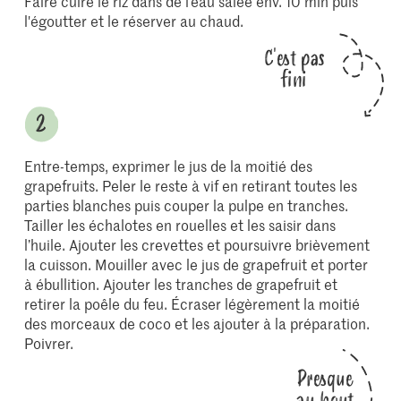
Faire cuire le riz dans de l’eau salée env. 10 min puis
l'égoutter et le réserver au chaud.
C'est pas
fini
Entre-temps, exprimer le jus de la moitié des
grapefruits. Peler le reste à vif en retirant toutes les
parties blanches puis couper la pulpe en tranches.
Tailler les échalotes en rouelles et les saisir dans
l’huile. Ajouter les crevettes et poursuivre brièvement
la cuisson. Mouiller avec le jus de grapefruit et porter
à ébullition. Ajouter les tranches de grapefruit et
retirer la poêle du feu. Écraser légèrement la moitié
des morceaux de coco et les ajouter à la préparation.
Poivrer.
Presque
au bout