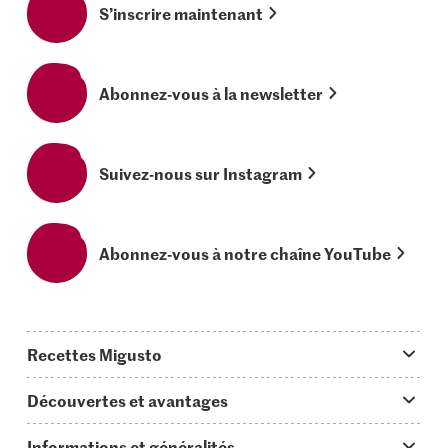
S’inscrire maintenant
Abonnez-vous à la newsletter
Suivez-nous sur Instagram
Abonnez-vous à notre chaîne YouTube
Recettes Migusto
App Migusto
Découvertes et avantages
Idées de menus
Trucs & astuces
Informations et généralités