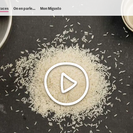
tuces
On en parle…
Mon Migusto