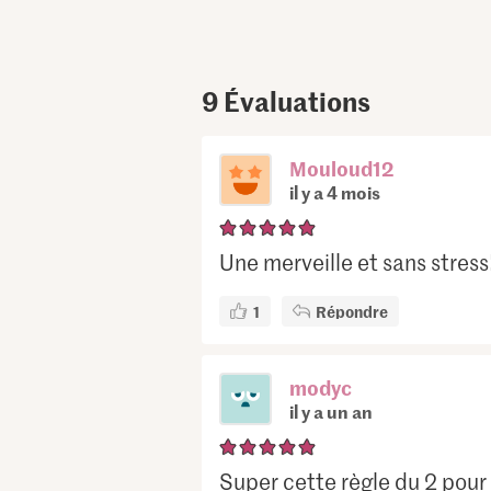
9
Évaluations
Mouloud12
il y a 4 mois
Une merveille et sans stress
1
Répondre
modyc
il y a un an
Super cette règle du 2 pour 