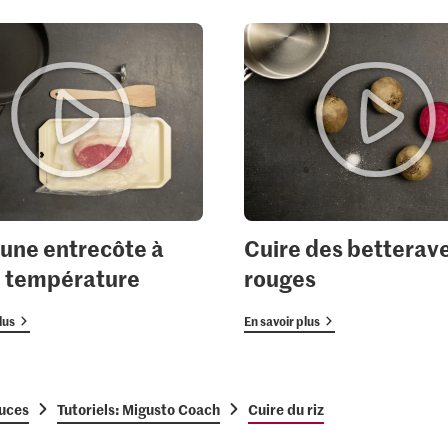
 une entrecôte à
Cuire des betterav
 température
rouges
lus
En savoir plus
tuces
Tutoriels: Migusto Coach
Cuire du riz