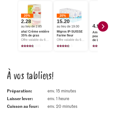
20%
20%
2.28
15.20
4.95
au lieu de 2.85
au lieu de 19.00
aha! Crème entière
Migros IP-SUISSE
Amstutz Épice
35% de gras
Farine fleur
pour pain d’épi
Offre valable du 6.8 au 12.8.2026, jusqu’à épuisement du stock.
Offre valable du 6.8 au 12.8.2026, jusqu’à épuisement du stock.
de Lucerne
535
5
20
À vos tabliers!
Préparation:
env. 15 minutes
laisser lever:
env. 1 heure
cuisson au four:
env. 20 minutes