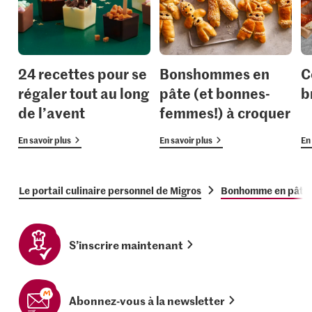
24 recettes pour se
Bonshommes en
C
régaler tout au long
pâte (et bonnes-
b
de l’avent
femmes!) à croquer
En savoir plus
En savoir plus
En 
Le portail culinaire personnel de Migros
Bonhomme en pâte s
S’inscrire maintenant
Abonnez-vous à la newsletter