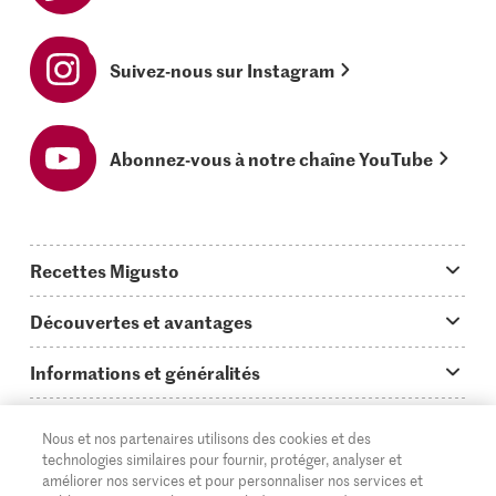
Suivez-nous sur Instagram
Abonnez-vous à notre chaîne YouTube
Recettes Migusto
App Migusto
Découvertes et avantages
Idées de menus
Trucs & astuces
Informations et généralités
Plats principaux
On en parle...
Questions concernant Migusto
Découvrir
Nous et nos partenaires utilisons des cookies et des
Simple & vite prêt
Tutoriels
Cuisiner avec Migusto
technologies similaires pour fournir, protéger, analyser et
Supermarché
améliorer nos services et pour personnaliser nos services et
Apéritif