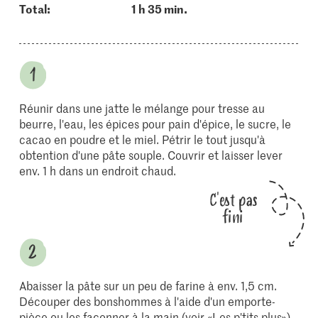
Total:
1 h 35 min.
Réunir dans une jatte le mélange pour tresse au
beurre, l'eau, les épices pour pain d'épice, le sucre, le
cacao en poudre et le miel. Pétrir le tout jusqu'à
obtention d'une pâte souple. Couvrir et laisser lever
env. 1 h dans un endroit chaud.
C'est pas
fini
Abaisser la pâte sur un peu de farine à env. 1,5 cm.
Découper des bonshommes à l'aide d'un emporte-
pièce ou les façonner à la main (voir «Les p'tits plus»).