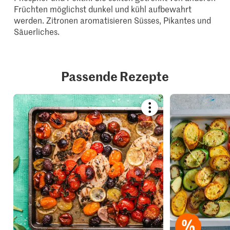
Früchten möglichst dunkel und kühl aufbewahrt
werden. Zitronen aromatisieren Süsses, Pikantes und
Säuerliches.
Passende Rezepte
Bookmark
recipe
or
add
it
to
your
collections.