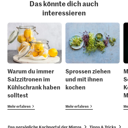
Das könnte dich auch
interessieren
Warum du immer
Sprossen ziehen
M
Salzzitronen im
und mit ihnen
S
Kühlschrank haben
kochen
K
solltest
M
Mehr erfahren
Mehr erfahren
Me
Das persönliche Kochportal der Migros
Tipps & Tricks
G