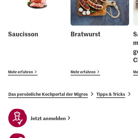
Saucisson
Bratwurst
S
m
g
C
Mehr erfahren
Mehr erfahren
Me
Das persönliche Kochportal der Migros
Tipps & Tricks
G
Jetzt anmelden