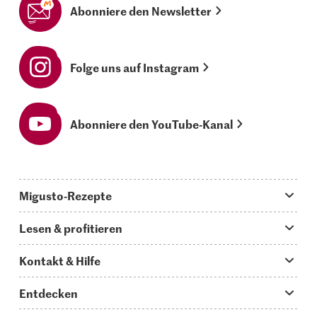
Abonniere den Newsletter
Folge uns auf Instagram
Abonniere den YouTube-Kanal
Migusto-Rezepte
Migusto App
Lesen & profitieren
Was koche ich heute?
Tipps & Tricks
Kontakt & Hilfe
Hauptgerichte
Storys
Fragen zu Migusto
Entdecken
Schnelle & einfache Rezepte
How to-Videos
Infos zum Kochen mit Migusto