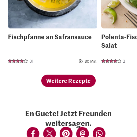
Fischpfanne an Safransauce
Polenta-Fis
Salat
31
2
30 Min.
Weitere Rezepte
En Guete! Jetzt Freunden
weitersagen.