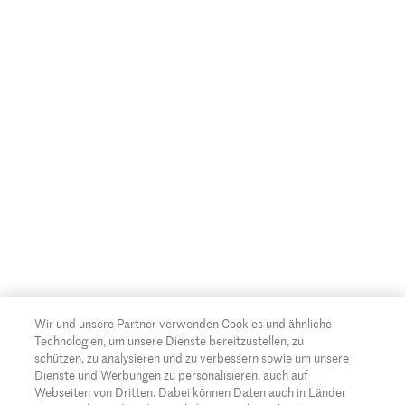
Famigros
AGBs
Migipedia
Credits für Fotografen/Agenturen
Migros Engagement
Migros Bank
Wir und unsere Partner verwenden Cookies und ähnliche
Technologien, um unsere Dienste bereitzustellen, zu
schützen, zu analysieren und zu verbessern sowie um unsere
Dienste und Werbungen zu personalisieren, auch auf
Webseiten von Dritten. Dabei können Daten auch in Länder