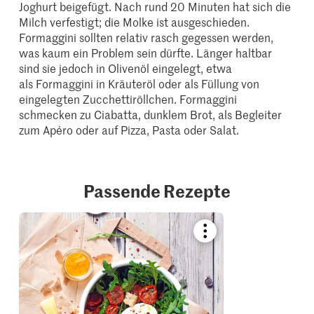
Joghurt beigefügt. Nach rund 20 Minuten hat sich die
Milch verfestigt; die Molke ist ausgeschieden.
Formaggini sollten relativ rasch gegessen werden,
was kaum ein Problem sein dürfte. Länger haltbar
sind sie jedoch in Olivenöl eingelegt, etwa
als Formaggini in Kräuteröl oder als Füllung von
eingelegten Zucchettiröllchen. Formaggini
schmecken zu Ciabatta, dunklem Brot, als Begleiter
zum Apéro oder auf Pizza, Pasta oder Salat.
Passende Rezepte
Bookmark
recipe
or
add
it
to
your
collections.