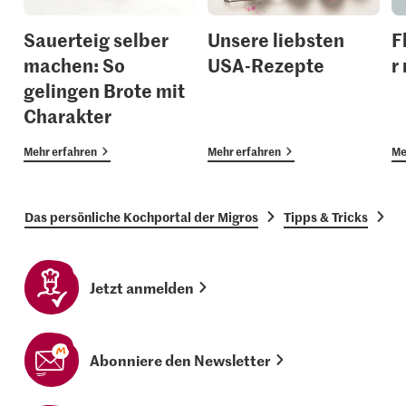
Sauerteig selber
Unsere liebsten
F
machen: So
USA-Rezepte
r
gelingen Brote mit
Charakter
Mehr erfahren
Mehr erfahren
Me
Das persönliche Kochportal der Migros
Tipps & Tricks
G
Jetzt anmelden
Abonniere den Newsletter