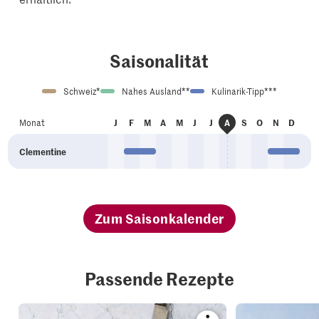
Saisonalität
Schweiz*
Nahes Ausland**
Kulinarik-Tipp***
an
eb
är
pr
ai
un
ul
ep
kt
ov
ez
Monat
J
F
M
A
M
J
J
A
S
O
N
D
ug
Clementine
Zum Saisonkalender
Passende Rezepte