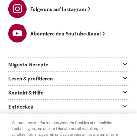
Folge uns auf Instagram
Abonniere den YouTube-Kanal
Migusto-Rezepte
Migusto App
Lesen & profitieren
Was koche ich heute?
Tipps & Tricks
Kontakt & Hilfe
Hauptgerichte
Storys
Fragen zu Migusto
Entdecken
Schnelle & einfache Rezepte
How to-Videos
Infos zum Kochen mit Migusto
Supermarkt
Wir und unsere Partner verwenden Cookies und ähnliche
Apéro & Fingerfood
DE
Glossar
FR
IT
Kontakt
Technologien, um unsere Dienste bereitzustellen, zu
Migros Online
schützen, zu analysieren und zu verbessern sowie um unsere