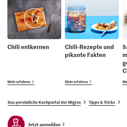
Chili entkernen
Chili-Rezepte und
S
pikante Fakten
m
g
C
Mehr erfahren
Mehr erfahren
Me
Das persönliche Kochportal der Migros
Tipps & Tricks
G
Jetzt anmelden