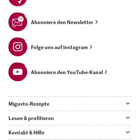
Abonniere den Newsletter
Folge uns auf Instagram
Abonniere den YouTube-Kanal
Migusto-Rezepte
Migusto App
Lesen & profitieren
Was koche ich heute?
Tipps & Tricks
Kontakt & Hilfe