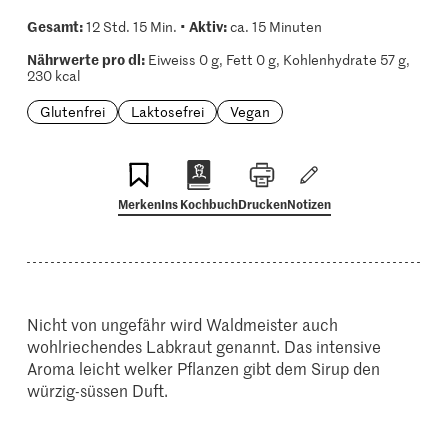
Gesamt:
Aktiv:
12 Std. 15 Min. •
ca. 15 Minuten
Nährwerte pro dl:
Eiweiss 0 g, Fett 0 g, Kohlenhydrate 57 g,
230 kcal
Glutenfrei
Laktosefrei
Vegan
Merken
Ins Kochbuch
Drucken
Notizen
Nicht von ungefähr wird Waldmeister auch
wohlriechendes Labkraut genannt. Das intensive
Aroma leicht welker Pflanzen gibt dem Sirup den
würzig-süssen Duft.