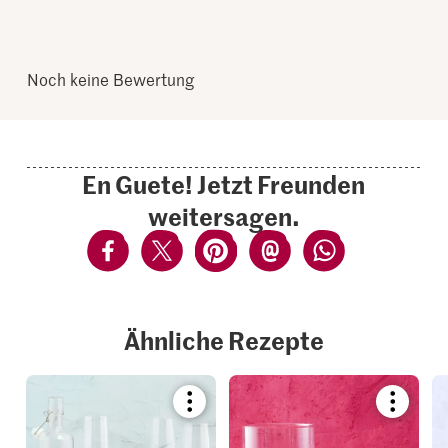
Noch keine Bewertung
En Guete! Jetzt Freunden
weitersagen.
Ähnliche Rezepte
Bookmark
Bookmar
recipe
recipe
or
or