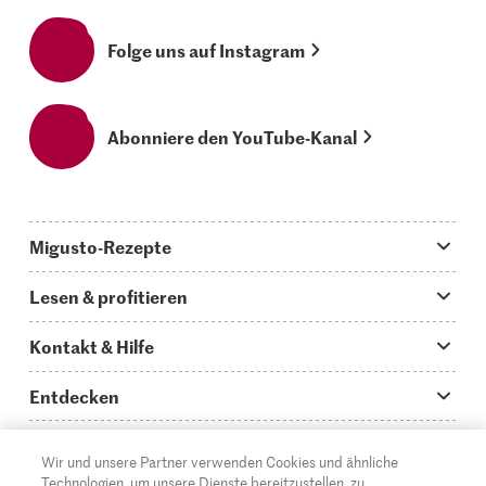
Folge uns auf Instagram
Abonniere den YouTube-Kanal
Migusto-Rezepte
Migusto App
Lesen & profitieren
Was koche ich heute?
Tipps & Tricks
Kontakt & Hilfe
Hauptgerichte
Storys
Fragen zu Migusto
Entdecken
Schnelle & einfache Rezepte
How to-Videos
Infos zum Kochen mit Migusto
Supermarkt
Wir und unsere Partner verwenden Cookies und ähnliche
Apéro & Fingerfood
DE
Glossar
FR
IT
Kontakt
Migros Online
Technologien, um unsere Dienste bereitzustellen, zu