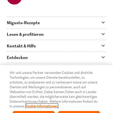
Migusto-Rezepte
Migusto App
Lesen & profitieren
Was koche ich heute?
Tipps & Tricks
Kontakt & Hilfe
Hauptgerichte
Storys
Fragen zu Migusto
Entdecken
Schnelle & einfache Rezepte
How to-Videos
Infos zum Kochen mit Migusto
Supermarkt
Wir und unsere Partner verwenden Cookies und ähnliche
Apéro & Fingerfood
DE
Glossar
FR
IT
Kontakt
Migros Online
Technologien, um unsere Dienste bereitzustellen, zu
schützen, zu analysieren und zu verbessern sowie um unsere
Backen
Migusto Login
Mediadaten Werbetreibende
Über die Migros
Dienste und Werbungen zu personalisieren, auch auf
Webseiten von Dritten. Dabei können Daten auch in Länder
Rezepte für Familien & Kinder
Migusto Printmagazin
Impressum
übermittelt werden, die möglicherweise kein gleichwertiges
Filialen
Datenschutzniveau haben. Weitere Informationen findest du
© 2026 Migros-Genossenschafts-Bund
Alle Rezeptkategorien
Wettbewerbe
in unseren
Cookie-Informationen.
Rechtliche Hinweise
Cumulus