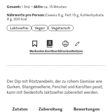
Gesamt:
Aktiv:
1 Std. •
ca. 15 Minuten
Nährwerte pro Person:
Eiweiss 6 g, Fett 15 g, Kohlenhydrate
9 g, 200 kcal
Laktosefrei
Vegan
Vegetarisch
Merken
Ins Kochbuch
Drucken
Notizen
Der Dip mit Röstzwiebeln, der zu rohem Gemüse wie
Gurken, Stangensellerie, Fenchel und Karotten passt,
kann mit Seidentofu laktosefrei zubereitet werden.
Zutaten
Zubereitung
Bewertungen