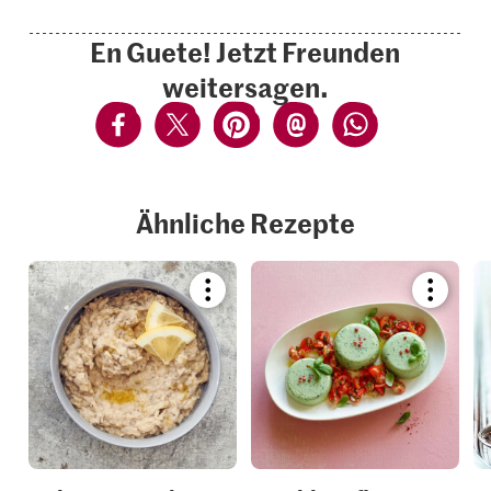
En Guete! Jetzt Freunden
weitersagen.
Ähnliche Rezepte
Bookmark
Bookmar
recipe
recipe
or
or
add
add
it
it
to
to
your
your
collections.
collection