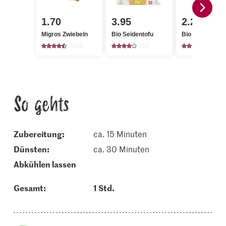
1.70
3.95
2.20
Migros Zwiebeln
Bio Seidentofu
Bio Thymian
2925
134
94
So gehts
Zubereitung:
ca. 15 Minuten
dünsten:
ca. 30 Minuten
abkühlen lassen
Gesamt:
1 Std.