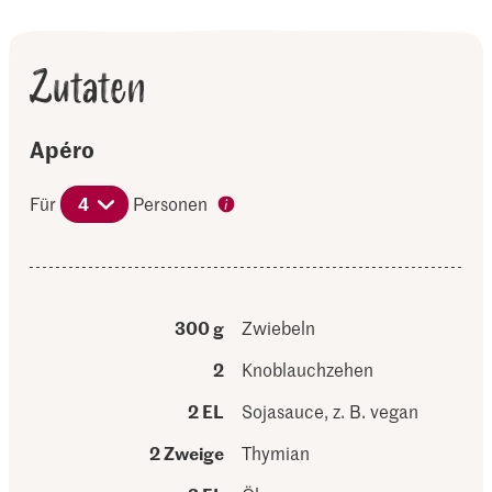
Zutaten
Apéro
Für
4
Personen
300 g
Zwiebeln
2
Knoblauchzehen
2 EL
Sojasauce, z. B. vegan
2 Zweige
Thymian