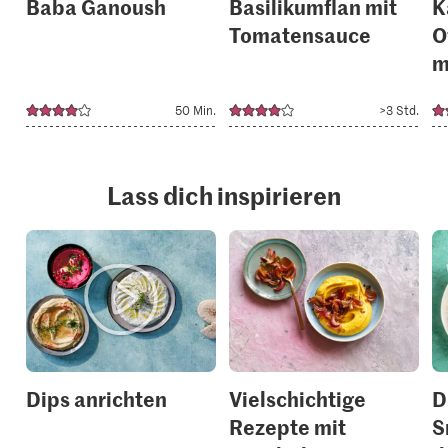
Baba Ganoush
Basilikumflan mit
K
Tomatensauce
O
m
50 Min.
>3 Std.
Lass dich inspirieren
Dips anrichten
Vielschichtige
D
Rezepte mit
S