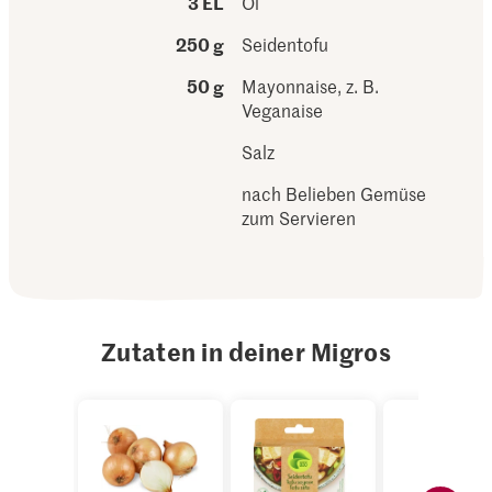
3 EL
Öl
250 g
Seidentofu
50 g
Mayonnaise, z. B.
Veganaise
Salz
nach Belieben Gemüse
zum Servieren
Zutaten in deiner Migros