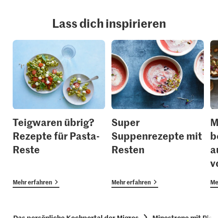
Lass dich inspirieren
Teigwaren übrig?
Super
M
Rezepte für Pasta-
Suppenrezepte mit
b
Reste
Resten
a
v
Mehr erfahren
Mehr erfahren
Me
Das persönliche Kochportal der Migros
Minestrone mit Plan