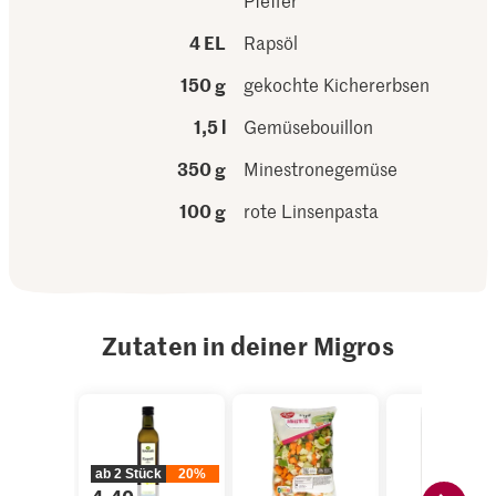
Pfeffer
4 EL
Rapsöl
150 g
gekochte Kichererbsen
1,5 l
Gemüsebouillon
350 g
Minestronegemüse
100 g
rote Linsenpasta
Zutaten in deiner Migros
ab 2 Stück
20%