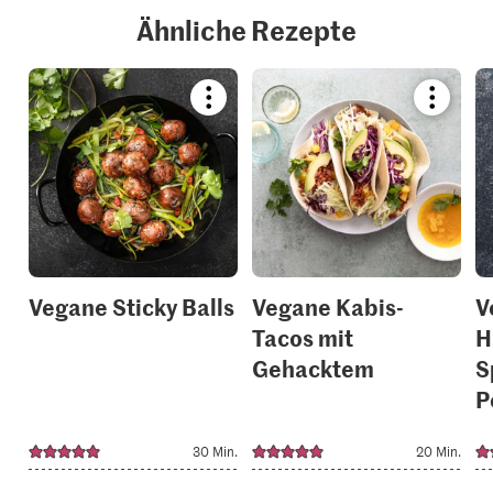
Ähnliche Rezepte
Bookmark
Bookmar
recipe
recipe
or
or
add
add
it
it
to
to
your
your
collections.
collection
Vegane Sticky Balls
Vegane Kabis-
V
Tacos mit
H
Gehacktem
S
P
30 Min.
20 Min.