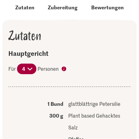
Zutaten
Zubereitung
Bewertungen
Zutaten
Hauptgericht
Für
4
Personen
1 Bund
glattblättrige Petersilie
300 g
Plant based Gehacktes
Salz