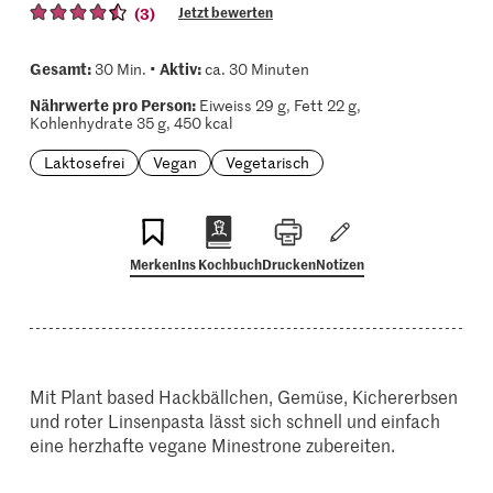
(3)
Jetzt bewerten
Gesamt:
Aktiv:
30 Min. •
ca. 30 Minuten
Nährwerte pro Person:
Eiweiss 29 g, Fett 22 g,
Kohlenhydrate 35 g, 450 kcal
Laktosefrei
Vegan
Vegetarisch
Merken
Ins Kochbuch
Drucken
Notizen
Mit Plant based Hackbällchen, Gemüse, Kichererbsen
und roter Linsenpasta lässt sich schnell und einfach
eine herzhafte vegane Minestrone zubereiten.