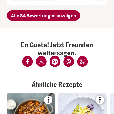
Alle 84 Bewertungen anzeigen
En Guete! Jetzt Freunden
weitersagen.
Ähnliche Rezepte
Bookmark
Bookmar
recipe
recipe
or
or
add
add