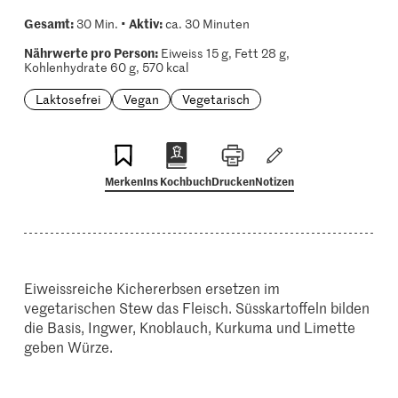
Gesamt:
Aktiv:
30 Min. •
ca. 30 Minuten
Nährwerte pro Person:
Eiweiss 15 g, Fett 28 g,
Kohlenhydrate 60 g, 570 kcal
Laktosefrei
Vegan
Vegetarisch
Merken
Ins Kochbuch
Drucken
Notizen
Eiweissreiche Kichererbsen ersetzen im
vegetarischen Stew das Fleisch. Süsskartoffeln bilden
die Basis, Ingwer, Knoblauch, Kurkuma und Limette
geben Würze.