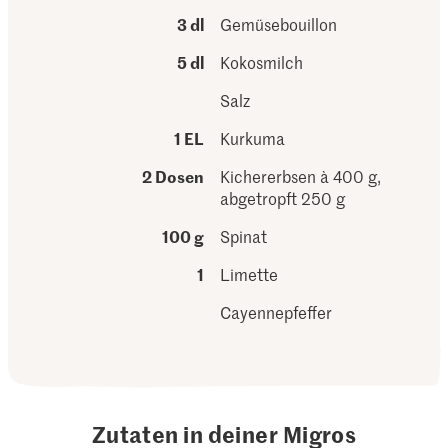
3 dl
Gemüsebouillon
5 dl
Kokosmilch
Salz
1 EL
Kurkuma
2 Dosen
Kichererbsen à 400 g,
abgetropft 250 g
100 g
Spinat
1
Limette
Cayennepfeffer
Zutaten in deiner Migros