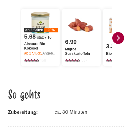
ab 2 Stück
20%
5.68
statt 7.10
6.90
Alnatura Bio
3.30
Kokosöl
Migros
ab 2
Stück,
Angebot gilt nur vom 6.8. bis 12.8.2026, solange Vorrat.
Süsskartoffeln
Bio Kichererbs
158
537
112
So gehts
Zubereitung:
ca. 30 Minuten