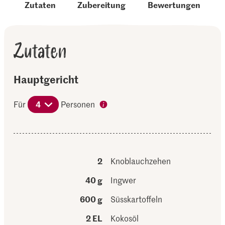
Zutaten
Zubereitung
Bewertungen
Zutaten
Hauptgericht
Für
4
Personen
2
Knoblauchzehen
40 g
Ingwer
600 g
Süsskartoffeln
2 EL
Kokosöl