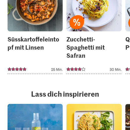
it
it
to
to
your
your
collections.
collection
Süsskartoffeleinto
Zucchetti-
Q
pf mit Linsen
Spaghetti mit
P
Safran
25 Min.
30 Min.
Lass dich inspirieren