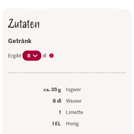
Zutaten
Getränk
Ergibt
8
dl
ca. 35 g
Ingwer
8 dl
Wasser
1
Limette
1 EL
Honig