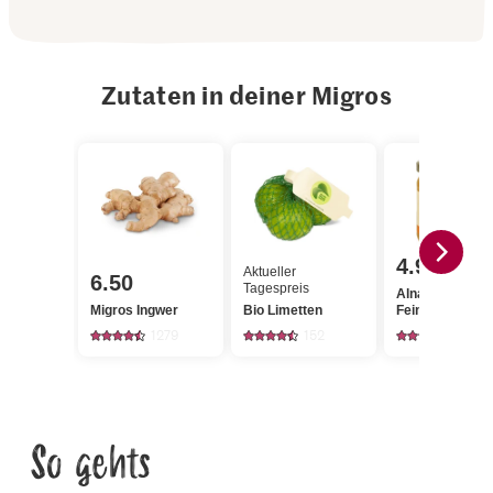
Zutaten in deiner Migros
4.95
Aktueller
6.50
Tagespreis
Alnatura Bio H
Migros Ingwer
Bio Limetten
Feine Blüte
1279
152
158
So gehts