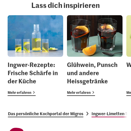
Lass dich inspirieren
Ingwer-Rezepte:
Glühwein, Punsch
W
Frische Schärfe in
und andere
der Küche
Heissgetränke
Mehr erfahren
Mehr erfahren
Me
Das persönliche Kochportal der Migros
Ingwer-Limetten-Te