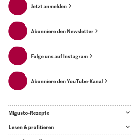
Jetzt anmelden
Abonniere den Newsletter
Folge uns auf Instagram
Abonniere den YouTube-Kanal
Migusto-Rezepte
Migusto App
Lesen & profitieren
Was koche ich heute?
Tipps & Tricks