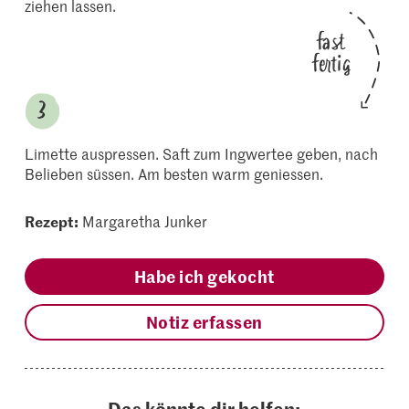
ziehen lassen.
fast
fertig
Limette auspressen. Saft zum Ingwertee geben, nach
Belieben süssen. Am besten warm geniessen.
Rezept:
Margaretha Junker
Habe ich gekocht
Notiz erfassen
Das könnte dir helfen: