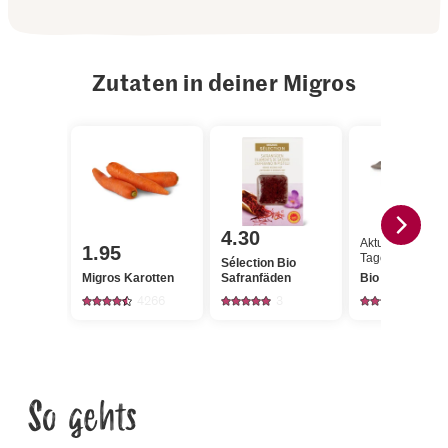
Zutaten in deiner Migros
4.30
Aktueller
1.95
Tagespreis
Sélection Bio
Migros Karotten
Safranfäden
Bio Forelle wei
4266
3
9
So gehts