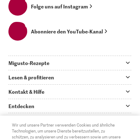
Folge uns auf Instagram
Abonniere den YouTube-Kanal
Migusto-Rezepte
Migusto App
Lesen & profitieren
Was koche ich heute?
Tipps & Tricks
Kontakt & Hilfe
Hauptgerichte
Storys
Fragen zu Migusto
Entdecken
Schnelle & einfache Rezepte
How to-Videos
Infos zum Kochen mit Migusto
Supermarkt
Wir und unsere Partner verwenden Cookies und ähnliche
Apéro & Fingerfood
DE
Glossar
FR
IT
Kontakt
Migros Online
Technologien, um unsere Dienste bereitzustellen, zu
schützen, zu analysieren und zu verbessern sowie um unsere
Backen