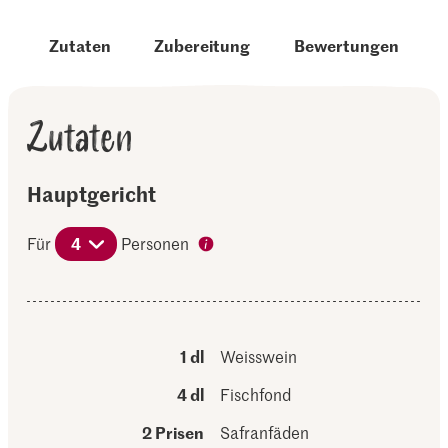
Zutaten
Zubereitung
Bewertungen
Zutaten
Hauptgericht
Für
4
Personen
1 dl
Weisswein
4 dl
Fischfond
2 Prisen
Safranfäden