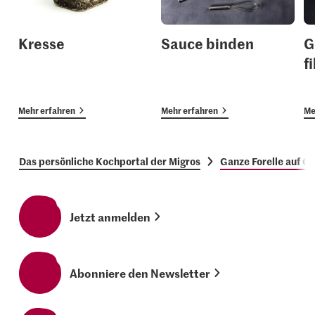
Kresse
Sauce binden
G
f
Mehr erfahren
Mehr erfahren
Me
Das persönliche Kochportal der Migros
Ganze Forelle auf G
Jetzt anmelden
Abonniere den Newsletter