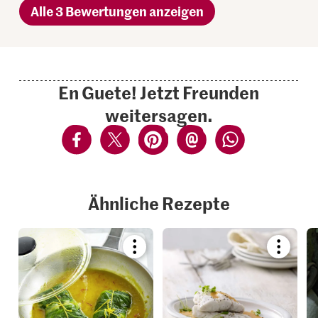
Alle 3 Bewertungen anzeigen
En Guete! Jetzt Freunden
weitersagen.
Ähnliche Rezepte
Bookmark
Bookmar
recipe
recipe
or
or
add
add
it
it
to
to
your
your