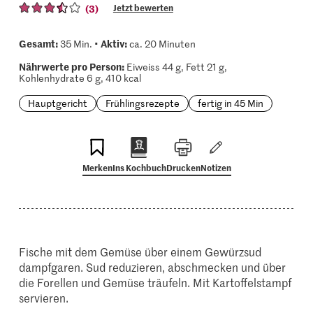
(3)
Jetzt bewerten
Gesamt:
Aktiv:
35 Min. •
ca. 20 Minuten
Nährwerte pro Person:
Eiweiss 44 g, Fett 21 g,
Kohlenhydrate 6 g, 410 kcal
Hauptgericht
Frühlingsrezepte
fertig in 45 Min
Merken
Ins Kochbuch
Drucken
Notizen
Fische mit dem Gemüse über einem Gewürzsud
dampfgaren. Sud reduzieren, abschmecken und über
die Forellen und Gemüse träufeln. Mit Kartoffelstampf
servieren.