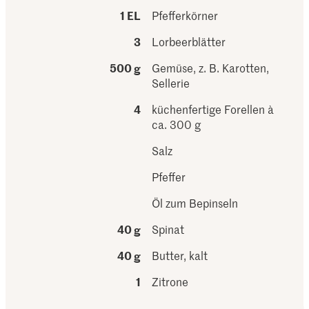
1 EL
Pfefferkörner
3
Lorbeerblätter
500 g
Gemüse, z. B. Karotten,
Sellerie
4
küchenfertige Forellen à
ca. 300 g
Salz
Pfeffer
Öl zum Bepinseln
40 g
Spinat
40 g
Butter, kalt
1
Zitrone