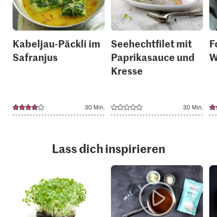
collections.
collection
Kabeljau-Päckli im
Seehechtfilet mit
F
Safranjus
Paprikasauce und
W
Kresse
30 Min.
30 Min.
Lass dich inspirieren