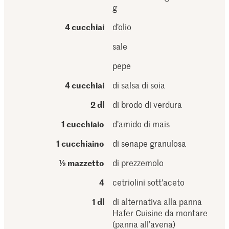
g
4 cucchiai
d’olio
sale
pepe
4 cucchiai
di salsa di soia
2 dl
di brodo di verdura
1 cucchiaio
d’amido di mais
1 cucchiaino
di senape granulosa
½ mazzetto
di prezzemolo
4
cetriolini sott'aceto
1 dl
di alternativa alla panna
Hafer Cuisine da montare
(panna all’avena)