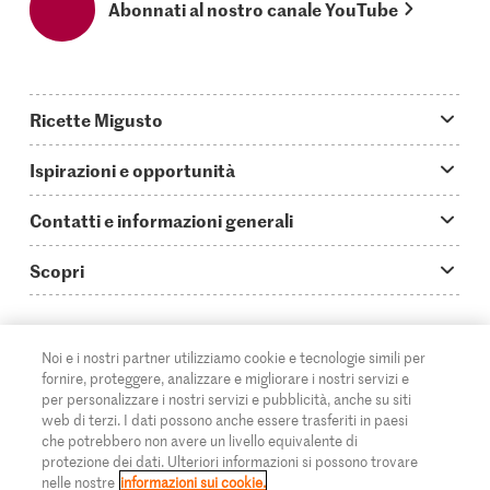
Abonnati al nostro canale YouTube
Ricette Migusto
App Migusto
Ispirazioni e opportunità
Oggi cucino
Trucchi & astuzie
Contatti e informazioni generali
Piatti principali
Storie
Domande su Migusto
Scopri
Ricette semplici & veloci
Video How to
Guida alle abbreviazioni
Supermercato
Aperitivi
IT
Glossario degli ingredienti
DE
FR
Contatti
Migros Online
Noi e i nostri partner utilizziamo cookie e tecnologie simili per
fornire, proteggere, analizzare e migliorare i nostri servizi e
Ricette al forno
Login Migusto
Pubblicità
A proposito della Migros
per personalizzare i nostri servizi e pubblicità, anche su siti
web di terzi. I dati possono anche essere trasferiti in paesi
Ricette per famiglie & bambini
Rivista Migusto
Impressum
che potrebbero non avere un livello equivalente di
Filiali
© 2026 Federazione delle cooperative Migros
protezione dei dati. Ulteriori informazioni si possono trovare
Tutte le ricette
Concorsi
nelle nostre
informazioni sui cookie.
Informazioni legali