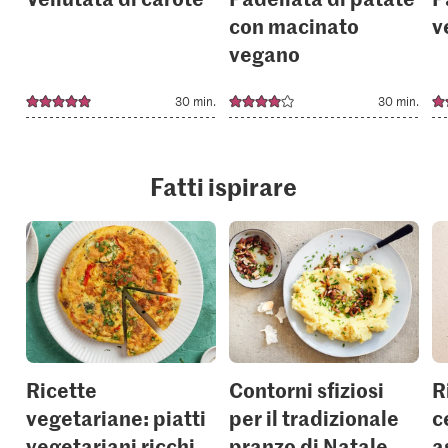
con macinato
v
vegano
30 min.
30 min.
Fatti ispirare
Ricette
Contorni sfiziosi
R
vegetariane: piatti
per il tradizionale
c
vegetariani ricchi
pranzo di Natale
a