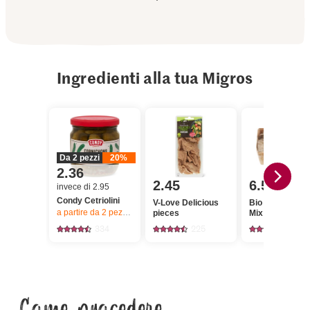
Ingredienti alla tua Migros
Da 2 pezzi
20%
2.36
2.45
6.50
invece di 2.95
Condy Cetriolini
V-Love Delicious
Bio Funghi preg
a partire da 2
pezzi,
Offerta valida solo dal 6.8 al 12.8.2026, fino a 
pieces
Mix
334
225
66
Come procedere