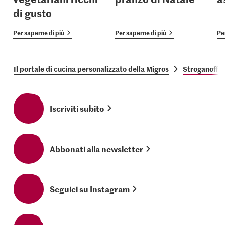
di gusto
Per saperne di più
Per saperne di più
Pe
Il portale di cucina personalizzato della Migros
Stroganoff 
Iscriviti subito
Abbonati alla newsletter
Seguici su Instagram