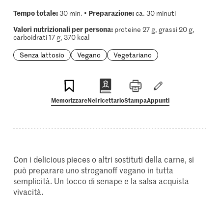
Tempo totale:
Preparazione:
30 min. •
ca. 30 minuti
Valori nutrizionali per persona:
proteine 27 g, grassi 20 g,
carboidrati 17 g, 370 kcal
Senza lattosio
Vegano
Vegetariano
Memorizzare
Nel ricettario
Stampa
Appunti
Con i delicious pieces o altri sostituti della carne, si
può preparare uno stroganoff vegano in tutta
semplicità. Un tocco di senape e la salsa acquista
vivacità.