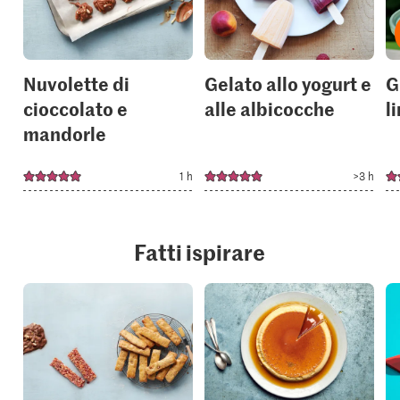
collections.
collection
Nuvolette di
Gelato allo yogurt e
G
cioccolato e
alle albicocche
l
mandorle
1 h
>3 h
Fatti ispirare