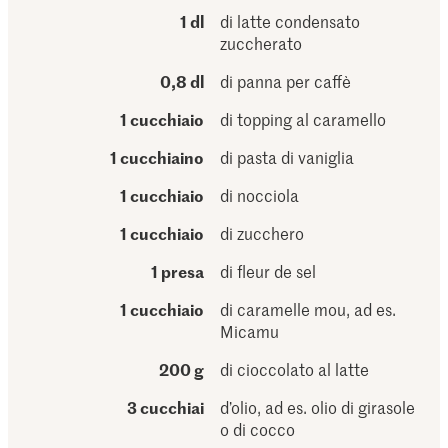
1 dl
di latte condensato
zuccherato
0,8 dl
di panna per caffè
1 cucchiaio
di topping al caramello
1 cucchiaino
di pasta di vaniglia
1 cucchiaio
di nocciola
1 cucchiaio
di zucchero
1 presa
di fleur de sel
1 cucchiaio
di caramelle mou, ad es.
Micamu
200 g
di cioccolato al latte
3 cucchiai
d’olio, ad es. olio di girasole
o di cocco