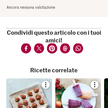
Ancora nessuna valutazione
Condividi questo articolo con i tuoi
amici!
Ricette correlate
Bookmark
Bookmar
recipe
recipe
or
or
add
add
it
it
to
to
your
your