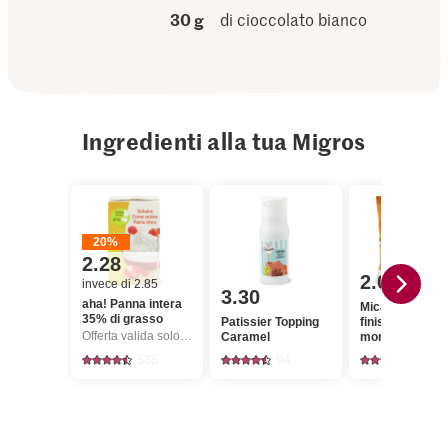
30 g
di cioccolato bianco
Ingredienti alla tua Migros
20%
2.28
2.00
invece di 2.85
3.30
aha! Panna intera
Micamu Carame
35% di grasso
Patissier Topping
finissime al bur
Offerta valida solo dal 6.8 al 12.8.2026, fino a esaurimento dello stock.
Caramel
morbide
535
94
250