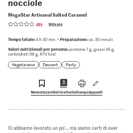
nocciole
MegaStar Artisanal Salted Caramel
(0)
Vota ora
Tempo totale:
Preparazione:
4 h 30 min. •
ca. 30 minuti
Valori nutrizionali per persona:
proteine 7 g, grassi 45 g,
carboidrati 59 g, 670 kcal
Vegetariano
Dessert
Party
Memorizzare
Nel ricettario
Stampa
Appunti
Ci abbiamo lavorato un po'... ma siamo certi di aver