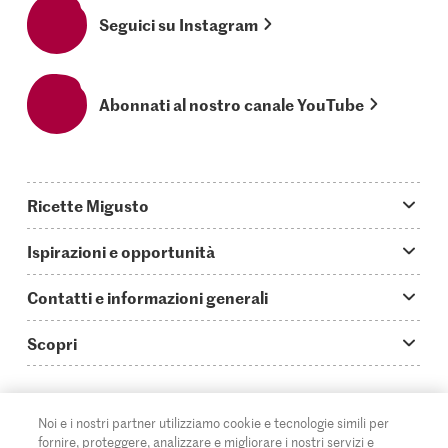
Seguici su Instagram
Abonnati al nostro canale YouTube
Ricette Migusto
App Migusto
Ispirazioni e opportunità
Oggi cucino
Trucchi & astuzie
Contatti e informazioni generali
Piatti principali
Storie
Domande su Migusto
Scopri
Ricette semplici & veloci
Video How to
Guida alle abbreviazioni
Supermercato
Aperitivi
IT
Glossario degli ingredienti
DE
FR
Contatti
Migros Online
Noi e i nostri partner utilizziamo cookie e tecnologie simili per
fornire, proteggere, analizzare e migliorare i nostri servizi e