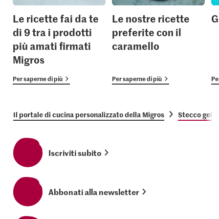
Le ricette fai da te
Le nostre ricette
G
di 9 tra i prodotti
preferite con il
più amati firmati
caramello
Migros
Per saperne di più
Per saperne di più
Pe
Il portale di cucina personalizzato della Migros
Stecco gelat
Iscriviti subito
Abbonati alla newsletter