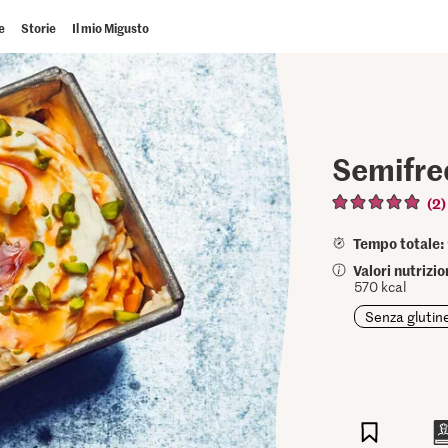
e
Storie
Il mio Migusto
Semifre
(2)
Tempo totale:
Valori nutrizi
570 kcal
Senza glutin