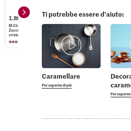
Ti potrebbe essere d'aiuto:
1.80
0.35
M-Classic IP-SUISSE
4.10
Zucchero fine
Patissier C
cristallizzato Cristal
Migros Pistacchi verdi
per panna 
1137
2
23
Caramellare
Decora
carame
Per saperne di più
Per saperne 