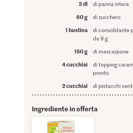
3 dl
di panna intera
60 g
di zucchero
1 bustina
di consolidante 
da 9 g
150 g
di mascarpone
4 cucchiai
di topping caram
pronto
2 cucchiai
di pistacchi verd
Ingrediente in offerta