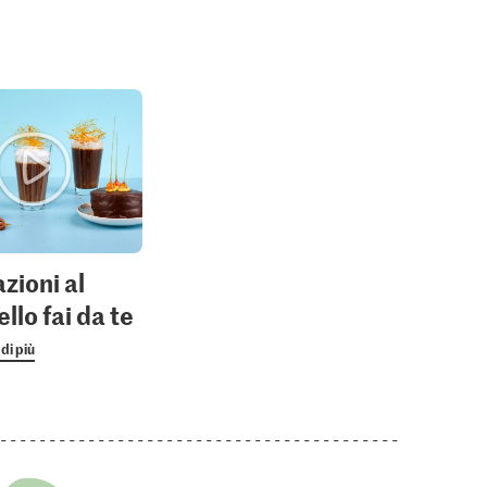
onsolidante
montata
7
zioni al
llo fai da te
di più