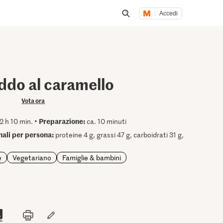
Accedi
Inizia una ricerca
ddo al caramello
Vota ora
Preparazione:
2 h 10 min. •
ca. 10 minuti
onali per persona:
proteine 4 g, grassi 47 g, carboidrati 31 g,
e
Vegetariano
Famiglie & bambini