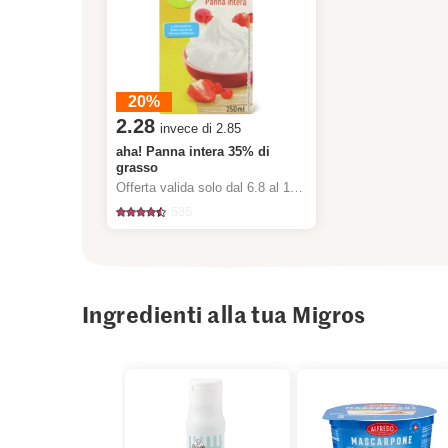
20%
2.28
invece di 2.85
aha! Panna intera 35% di
grasso
Offerta valida solo dal 6.8 al 12.8.2026, fino a esaurimento dello stock.
535
Ingredienti alla tua Migros