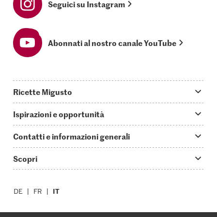
Seguici su Instagram
Abonnati al nostro canale YouTube
Ricette Migusto
App Migusto
Ispirazioni e opportunità
Oggi cucino
Trucchi & astuzie
Contatti e informazioni generali
Piatti principali
Storie
Domande su Migusto
Scopri
Ricette semplici & veloci
Video How to
Guida alle abbreviazioni
Supermercato
Aperitivi
IT
Glossario degli ingredienti
DE
FR
Contatti
Migros Online
Ricette al forno
Login Migusto
Pubblicità
A proposito della Migros