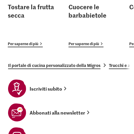
Tostare la frutta
Cuocere le
C
secca
barbabietole
Per saperne di più
Per saperne di più
Pe
Il portale di cucina personalizzato della Migros
Trucchi e as
Iscriviti subito
Abbonati alla newsletter