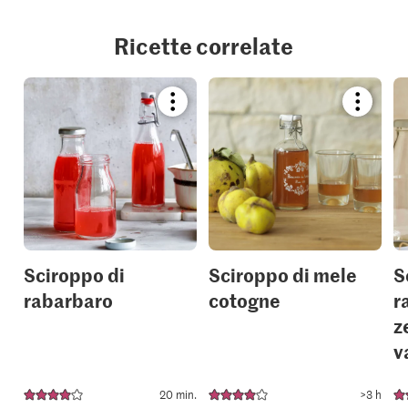
Ricette correlate
Bookmark
Bookmar
recipe
recipe
or
or
add
add
it
it
to
to
your
your
collections.
collection
Sciroppo di
Sciroppo di mele
S
rabarbaro
cotogne
r
z
v
20 min.
>3 h