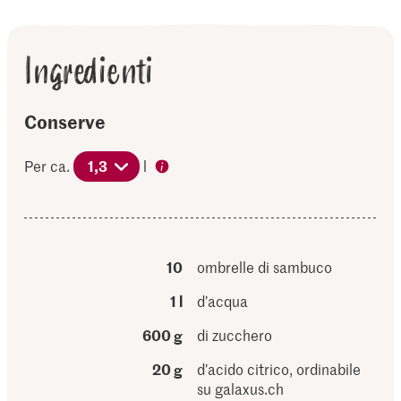
Ingredienti
Conserve
Per ca.
1,3
l
10
ombrelle di sambuco
1 l
d’acqua
600 g
di zucchero
20 g
d’acido citrico, ordinabile
su galaxus.ch