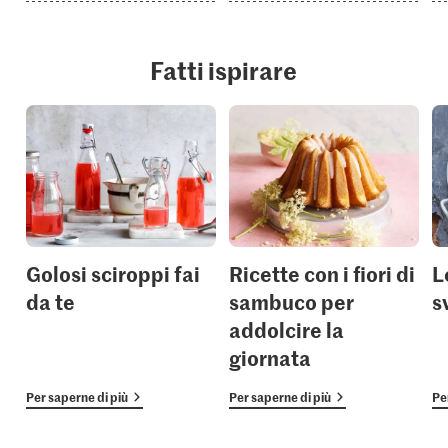
Fatti ispirare
Golosi sciroppi fai
Ricette con i fiori di
L
da te
sambuco per
s
addolcire la
giornata
Per saperne di più
Per saperne di più
Pe