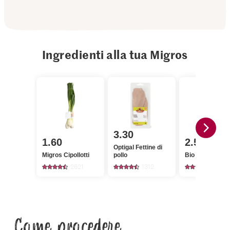
Ingredienti alla tua Migros
3.30
1.60
2.50
Optigal Fettine di
Migros Cipollotti
pollo
Bio Peperoni
2621
1312
1162
Come procedere