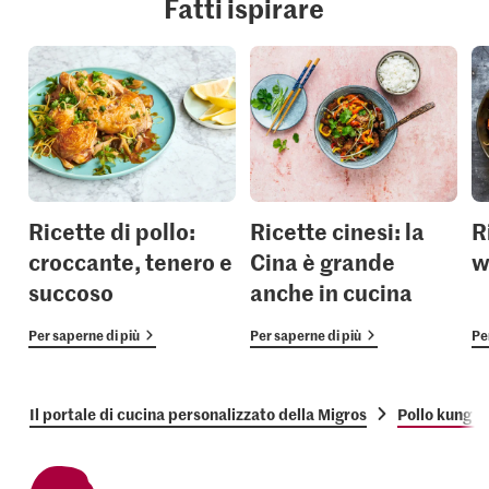
Fatti ispirare
Ricette di pollo:
Ricette cinesi: la
R
croccante, tenero e
Cina è grande
w
succoso
anche in cucina
Per saperne di più
Per saperne di più
Pe
Il portale di cucina personalizzato della Migros
Pollo kung p