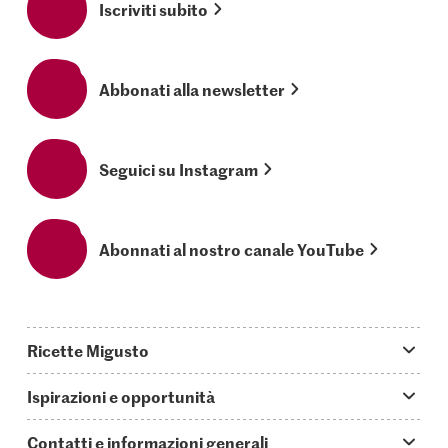
Iscriviti subito
Abbonati alla newsletter
Seguici su Instagram
Abonnati al nostro canale YouTube
Ricette Migusto
App Migusto
Ispirazioni e opportunità
Oggi cucino
Trucchi & astuzie
Contatti e informazioni generali