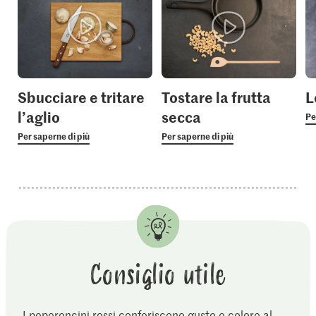
Sbucciare e tritare
Tostare la frutta
L
l’aglio
secca
Pe
Per saperne di più
Per saperne di più
Consiglio utile
I peperoncini rossi conferiscono gusto e colore al