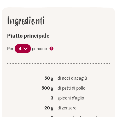
Ingredienti
Piatto principale
Per
4
persone
50 g
di noci d’acagiù
500 g
di petti di pollo
3
spicchi d'aglio
20 g
di zenzero