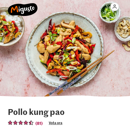
Pollo kung pao
(81)
Vota ora