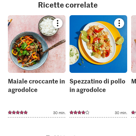
Ricette correlate
Bookmark
Bookmar
recipe
recipe
or
or
add
add
it
it
to
to
your
your
collections.
collection
Maiale croccante in
Spezzatino di pollo
M
agrodolce
in agrodolce
30 min.
30 min.