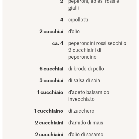
2
peperoni, ad es. rossi e
gialli
4
cipollotti
2 cucchiai
d’olio
ca. 4
peperoncini rossi secchi o
2 cucchiaini di
peperoncino
6 cucchiai
di brodo di pollo
5 cucchiai
di salsa di soia
1 cucchiaio
d’aceto balsamico
invecchiato
1 cucchiaino
di zucchero
2 cucchiaini
d’amido di mais
2 cucchiaini
d’olio di sesamo