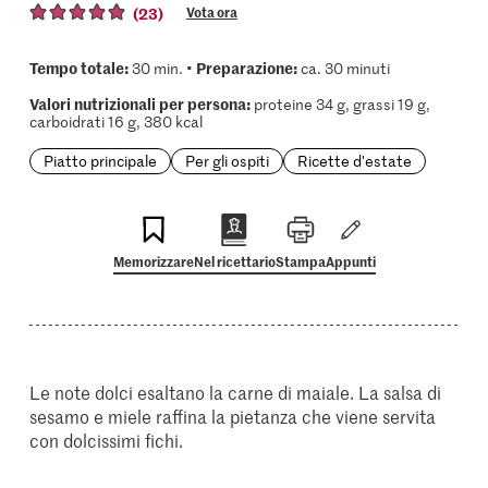
(23)
Vota ora
Tempo totale:
Preparazione:
30 min. •
ca. 30 minuti
Valori nutrizionali per persona:
proteine 34 g, grassi 19 g,
carboidrati 16 g, 380 kcal
Piatto principale
Per gli ospiti
Ricette d'estate
Memorizzare
Nel ricettario
Stampa
Appunti
Le note dolci esaltano la carne di maiale. La salsa di
sesamo e miele raffina la pietanza che viene servita
con dolcissimi fichi.