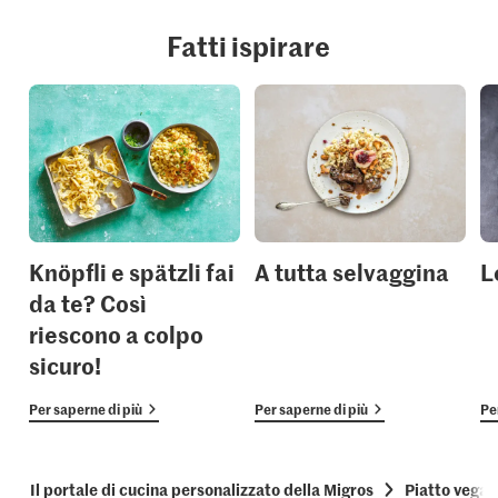
Fatti ispirare
Knöpfli e spätzli fai
A tutta selvaggina
L
da te? Così
riescono a colpo
sicuro!
Per saperne di più
Per saperne di più
Pe
Il portale di cucina personalizzato della Migros
Piatto vega