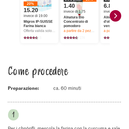
20%
1.40
6.80
15.20
invece di 1.75
invece di 8.50
invece di 19.00
Alnatura Bio
Alnatura Bio Ol
Migros IP-SUISSE
Concentrato di
d'oliva extra
Farina bianca
pomodoro
vergine
Offerta valida solo dal 6.8 al 12.8.2026, fino a esaurimento dello stock.
a partire da 2
pezzi,
Offerta valida solo da
a partire da 2
pez
5
274
125
Come procedere
Preparazione:
ca. 60 minuti
Per i chnöpfli, mescola la farina con la curcuma e sale