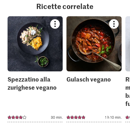
Ricette correlate
Bookmark
Bookmar
recipe
recipe
or
or
add
add
it
it
to
to
your
your
collections.
collection
Spezzatino alla
Gulasch vegano
R
zurighese vegano
m
b
f
30 min.
1 h 10 min.