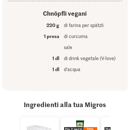
Chnöpfli vegani
220 g
di farina per spätzli
1 presa
di curcuma
sale
1 dl
di drink vegetale (V-love)
1 dl
d’acqua
Ingredienti alla tua Migros
Da 2 pezzi
20%
Da 2 pezzi
2