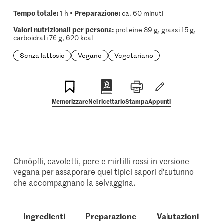
Tempo totale:
Preparazione:
1 h •
ca. 60 minuti
Valori nutrizionali per persona:
proteine 39 g, grassi 15 g,
carboidrati 76 g, 620 kcal
Senza lattosio
Vegano
Vegetariano
Memorizzare
Nel ricettario
Stampa
Appunti
Chnöpfli, cavoletti, pere e mirtilli rossi in versione
vegana per assaporare quei tipici sapori d'autunno
che accompagnano la selvaggina.
Ingredienti
Preparazione
Valutazioni