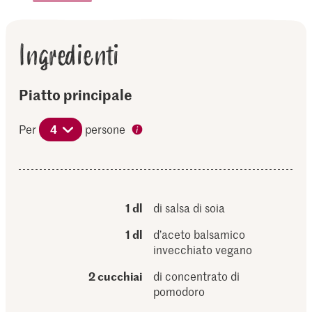
Ingredienti
Piatto principale
Per
4
persone
1 dl
di salsa di soia
1 dl
d’aceto balsamico
invecchiato vegano
2 cucchiai
di concentrato di
pomodoro