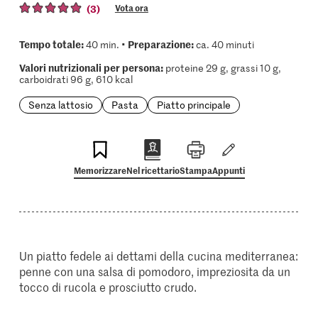
(3)
Vota ora
Tempo totale:
Preparazione:
40 min. •
ca. 40 minuti
Valori nutrizionali per persona:
proteine 29 g, grassi 10 g,
carboidrati 96 g, 610 kcal
Senza lattosio
Pasta
Piatto principale
Memorizzare
Nel ricettario
Stampa
Appunti
Un piatto fedele ai dettami della cucina mediterranea:
penne con una salsa di pomodoro, impreziosita da un
tocco di rucola e prosciutto crudo.