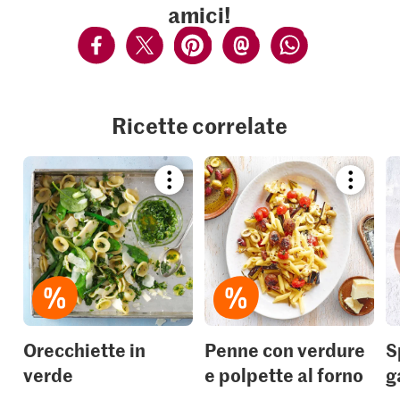
amici!
Ricette correlate
Bookmark
Bookmar
recipe
recipe
or
or
add
add
it
it
to
to
your
your
collections.
collection
Orecchiette in
Penne con verdure
S
verde
e polpette al forno
g