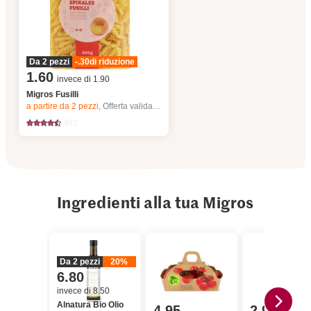
Da 2 pezzi
-.30
di riduzione
1.60
invece di 1.90
Migros Fusilli
a partire da 2
pezzi,
Offerta valida solo dal 6.8 al 12.8.2026, fino a esaurimento dello stock.
612
Ingredienti alla tua Migros
Da 2 pezzi
20%
6.80
invece di 8.50
Alnatura Bio Olio
4.95
2.95