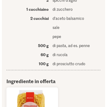
2
spicchi d’aglio
1 cucchiaino
di zucchero
2 cucchiai
d’aceto balsamico
sale
pepe
500 g
di pasta, ad es. penne
60 g
di rucola
100 g
di prosciutto crudo
Ingrediente in offerta