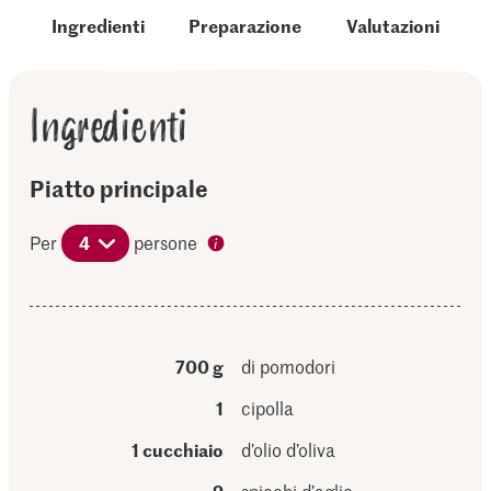
Ingredienti
Preparazione
Valutazioni
Ingredienti
Piatto principale
Per
4
persone
700 g
di pomodori
1
cipolla
1 cucchiaio
d’olio d’oliva