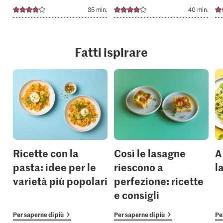
35 min.
40 min.
Fatti ispirare
Ricette con la
Così le lasagne
A
pasta: idee per le
riescono a
l
varietà più popolari
perfezione: ricette
e consigli
Per saperne di più
Per saperne di più
Pe