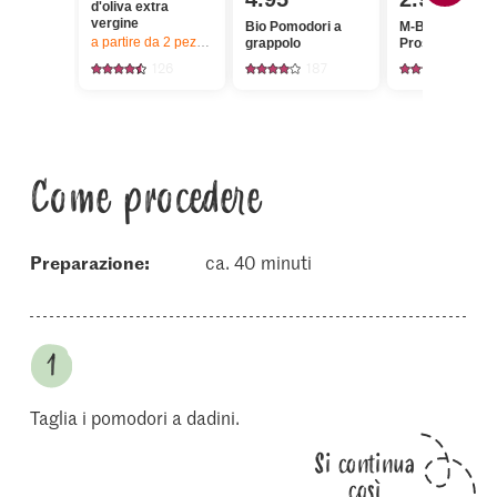
d'oliva extra
vergine
Bio Pomodori a
M-Budget
a partire da 2
pezzi,
Offerta valida solo dal 6.8 al 12.8.2026, fino a 
grappolo
Prosciutto cru
126
187
884
Come procedere
Preparazione:
ca. 40 minuti
Taglia i pomodori a dadini.
Si continua
così